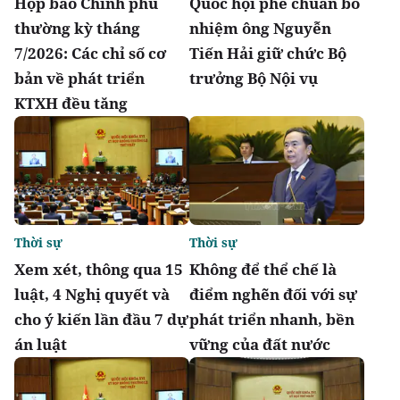
Họp báo Chính phủ
Quốc hội phê chuẩn bổ
thường kỳ tháng
nhiệm ông Nguyễn
7/2026: Các chỉ số cơ
Tiến Hải giữ chức Bộ
bản về phát triển
trưởng Bộ Nội vụ
KTXH đều tăng
Thời sự
Thời sự
Xem xét, thông qua 15
Không để thể chế là
luật, 4 Nghị quyết và
điểm nghẽn đối với sự
cho ý kiến lần đầu 7 dự
phát triển nhanh, bền
án luật
vững của đất nước