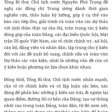
Tổng Bí thư, Chủ tịch nước Nguyễn Phú Trọng đề
nghị các đồng chí Trung ương dành thời gian
nghiên cứu, thảo luận kỹ lưỡng, góp ý cụ thể vào
báo cáo tiếp thu, giải trình và toàn văn các dự thảo
với tinh thần thật sự cầu thị, trân trọng các ý kiến
đóng góp của toàn Đảng, các đại biểu Quốc hội, Mặt
trận Tổ quốc Việt Nam, các tổ chức chính trị - xã hội,
cán bộ, đảng viên và nhân dân; tập trung cho ý kiến
đối với các đề xuất bổ sung, chỉnh sửa và toàn văn
Dự thảo các văn kiện, nhất là những vấn đề còn có
ý kiến hoặc phương án lựa chọn khác nhau.
Đồng thời, Tổng Bí thư, Chủ tịch nước nhấn mạnh,
cần tỏ rõ chính kiến và có lập luận sắc bén, xác
đáng để phản bác những ý kiến sai trái, đi ngược lại
quan điểm, đường lối cơ bản của Đảng; tạo sự thống
nhất cao trong toàn Đảng, toàn dân, từ đó xem xét,
thông qua nội dung các dự thảo văn kiện để hoàn