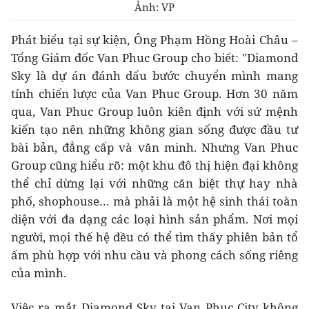
Ảnh: VP
Phát biểu tại sự kiện, Ông Phạm Hồng Hoài Châu –
Tổng Giám đốc Van Phuc Group cho biết: "Diamond
Sky là dự án đánh dấu bước chuyển mình mang
tính chiến lược của Van Phuc Group. Hơn 30 năm
qua, Van Phuc Group luôn kiên định với sứ mệnh
kiến tạo nên những không gian sống được đầu tư
bài bản, đẳng cấp và văn minh. Nhưng Van Phuc
Group cũng hiểu rõ: một khu đô thị hiện đại không
thể chỉ dừng lại với những căn biệt thự hay nhà
phố, shophouse… mà phải là một hệ sinh thái toàn
diện với đa dạng các loại hình sản phẩm. Nơi mọi
người, mọi thế hệ đều có thể tìm thấy phiên bản tổ
ấm phù hợp với nhu cầu và phong cách sống riêng
của mình.
Việc ra mắt Diamond Sky tại Van Phuc City không