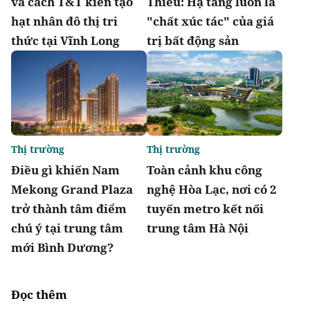
và cách T&T kiến tạo
Thiêu: Hạ tầng luôn là
hạt nhân đô thị tri
"chất xúc tác" của giá
thức tại Vĩnh Long
trị bất động sản
Thị trường
Thị trường
Điều gì khiến Nam
Toàn cảnh khu công
Mekong Grand Plaza
nghệ Hòa Lạc, nơi có 2
trở thành tâm điểm
tuyến metro kết nối
chú ý tại trung tâm
trung tâm Hà Nội
mới Bình Dương?
Đọc thêm