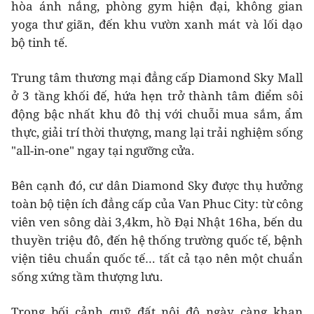
hòa ánh nắng, phòng gym hiện đại, không gian
yoga thư giãn, đến khu vườn xanh mát và lối dạo
bộ tinh tế.
Trung tâm thương mại đẳng cấp Diamond Sky Mall
ở 3 tầng khối đế, hứa hẹn trở thành tâm điểm sôi
động bậc nhất khu đô thị với chuỗi mua sắm, ẩm
thực, giải trí thời thượng, mang lại trải nghiệm sống
"all-in-one" ngay tại ngưỡng cửa.
Bên cạnh đó, cư dân Diamond Sky được thụ hưởng
toàn bộ tiện ích đẳng cấp của Van Phuc City: từ công
viên ven sông dài 3,4km, hồ Đại Nhật 16ha, bến du
thuyền triệu đô, đến hệ thống trường quốc tế, bệnh
viện tiêu chuẩn quốc tế… tất cả tạo nên một chuẩn
sống xứng tầm thượng lưu.
Trong bối cảnh quỹ đất nội đô ngày càng khan