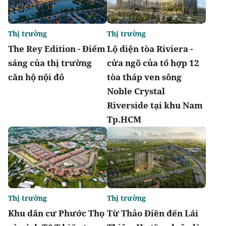
Thị trường
Thị trường
The Rey Edition - Điểm
Lộ diện tòa Riviera -
sáng của thị trường
cửa ngõ của tổ hợp 12
căn hộ nội đô
tòa tháp ven sông
Noble Crystal
Riverside tại khu Nam
Tp.HCM
Thị trường
Thị trường
Khu dân cư Phước Thọ
Từ Thảo Điền đến Lái