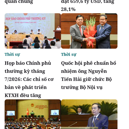
quần chúng
đạt 659,6 tỷ USD, tăng
28,1%
Thời sự
Thời sự
Họp báo Chính phủ
Quốc hội phê chuẩn bổ
thường kỳ tháng
nhiệm ông Nguyễn
7/2026: Các chỉ số cơ
Tiến Hải giữ chức Bộ
bản về phát triển
trưởng Bộ Nội vụ
KTXH đều tăng