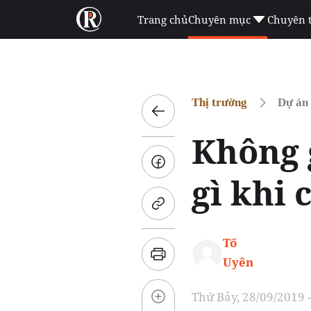
Trang chủ
Chuyên mục
Chuyên 
Thị trường
Dự án
Không 
gì khi
Tố
Uyên
Thứ Bảy, 28/09/2019 -