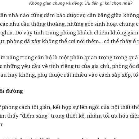
Không gian chung và riêng: Ưu tiên gì khi chọn nhà?
ăn nhà nào cũng đảm bảo được sự cân bằng giữa không
 các nhu cầu thông thoáng, những góc sinh hoạt chung c
hĩa. Do vậy tình trạng phòng khách chiếm không gian cu
u hụt, phòng đã xây không thể cơi nới thêm... có thể thấy
c năng trong căn hộ là một phần quan trọng trong quá tr
những yêu cầu về tính riêng tư của gia chủ, phòng ốc đư
nhau hay không, phụ thuộc rất nhiều vào cách sắp xếp, t
đôi đường
 phong cách tối giản, kết hợp sự lên ngôi của nội thất t
tìm thấy "điểm sáng" trong thiết kế, nhằm tối ưu hóa diện
ư.