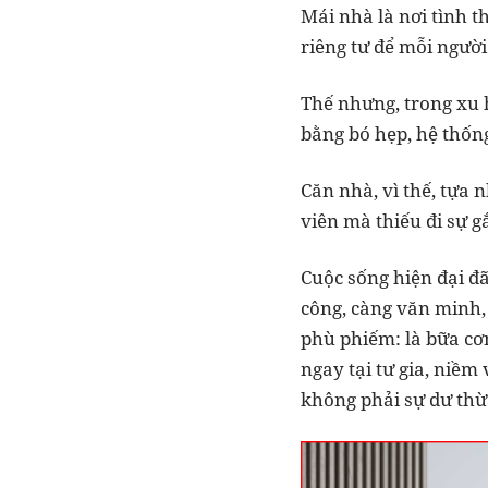
Mái nhà là nơi tình t
riêng tư để mỗi ngườ
Thế nhưng, trong xu h
bằng bó hẹp, hệ thống
Căn nhà, vì thế, tựa 
viên mà thiếu đi sự g
Cuộc sống hiện đại đ
công, càng văn minh,
phù phiếm: là bữa cơ
ngay tại tư gia, niềm 
không phải sự dư thừa