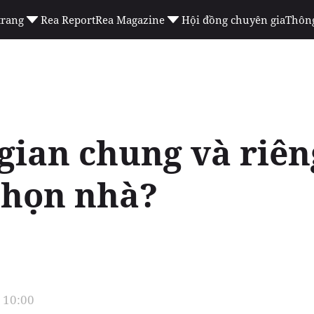
trang
Rea Report
Rea Magazine
Hội đồng chuyên gia
Thông
gian chung và riên
 chọn nhà?
 10:00