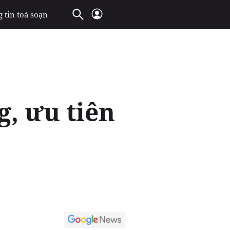
 tin toà soạn
g, ưu tiên