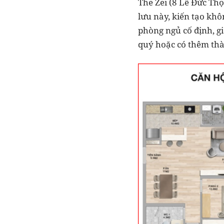
The Zei (8 Lê Đức Th
lưu này, kiến tạo khô
phòng ngủ cố định, g
quý hoặc có thêm thà