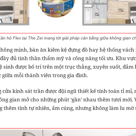
ăn hộ Flex tại The Zei mang tới giải pháp cân bằng giữa không gian c
 thông minh, bàn ăn kiêm kệ đựng đồ hay hệ thống vách 
ụ đầy đủ tinh thần thẩm mỹ và công năng tối ưu. Khu vực
 sinh được bố trí trên một trục thẳng, xuyên suốt, đảm 
 giữa mỗi thành viên trong gia đình.
 cửa kính sát trần được đội ngũ thiết kế tính toán tỉ mỉ
hông gian mở cho những phút ‘gần’ nhau thêm tươi mới. V
g thêm tính tự nhiên, ấm cúng, nhưng không làm lu mờ 