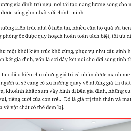
hương gia đình trú ngụ, nơi tái tạo năng lượng sống cho
i được sống gần nhất với chính mình.
ướng kiến trúc nhà ở hiện tại, nhiều căn hộ quá ưu tiên 
 phòng ốc được quy hoạch hoàn toàn tách biệt, tối ưu di
như một khối kiến trúc khô cứng, phục vụ nhu cầu sinh 
ắn kết gia đình, vốn là sợi dây kết nối cho đời sống tinh
ã tạo điều kiện cho những giá trị cá nhân được mạnh mẽ
 người ta sẽ càng có xu hướng quay về những giá trị thậ
m, khoảnh khắc sum vầy bình dị bên gia đình, những cu
vui, tiếng cười của con trẻ… Đó là giá trị tinh thần và m
 về vật chất có thể đem lạị.