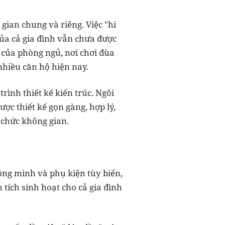
 gian chung và riêng. Việc "hi
ủa cả gia đình vẫn chưa được
̉a phòng ngủ, nơi chơi đùa
 ở nhiều căn hộ hiện nay.
ình thiết kế kiến trúc. Ngôi
ợc thiết kế gọn gàng, hợp lý,
ổ chức không gian.
hông minh và phụ kiện tùy biến,
 tích sinh hoạt cho cả gia đình