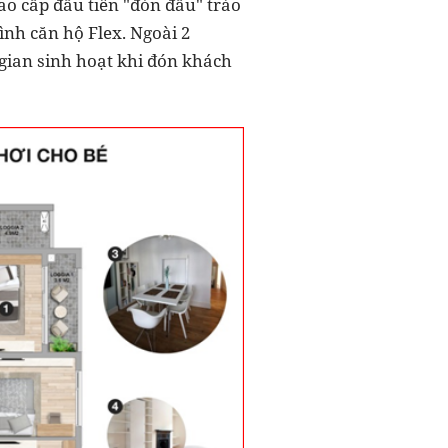
ao cấp đầu tiên "đón đầu" trào
hình căn hộ Flex. Ngoài 2
gian sinh hoạt khi đón khách