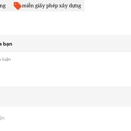
ựng
miễn giấy phép xây dựng
a bạn
ận