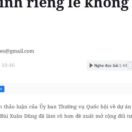
rình riêng lẻ khôn
es@gmail.com
- 10:46
1:44
Nghe đọc bài
2k
iên thảo luận của Ủy ban Thường vụ Quốc hội về dự án
Bùi Xuân Dũng đã làm rõ hơn đề xuất mở rộng đối t