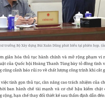
hứ trưởng Bộ Xây dựng Bùi Xuân Dũng phát biểu tại phiên họp. (ả
ơn giản hóa thủ tục hành chính
và
mở rộng phạm vi m
uật của Quốc hội
Hoàng Thanh Tùng
bày tỏ đồng tình 
ng cũng cảnh báo rủi ro về
chất lượng công trình
khi cắt 
 việc tinh gọn thủ tục, cần nâng cao
trách nhiệm của ch
 thời ban hành
chế tài mạnh và cơ chế hậu kiểm chặt 
g cộng, hạn chế thay đổi thiết kế sau thẩm định dẫn đến