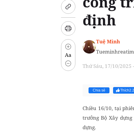
công t
định
Tuệ Minh
Tueminhreatim
Aa
Thứ Sáu, 17/10/2025 
Chia sẻ
Thích
2.
Chiều 16/10, tại ph
trưởng Bộ Xây dựng 
dựng.