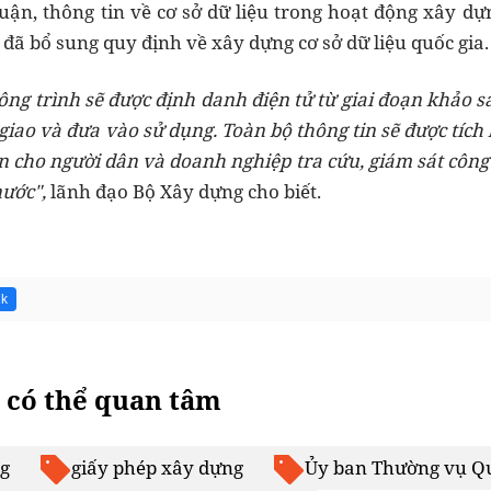
luận, thông tin về
cơ sở dữ liệu trong hoạt động xây dự
t đã bổ sung quy định về
xây dựng cơ sở dữ liệu quốc gia
công trình sẽ được
định danh điện tử
từ giai đoạn khảo sá
iao và đưa vào sử dụng. Toàn bộ thông tin sẽ được tích h
ện cho người dân và doanh nghiệp tra cứu, giám sát công
nước
",
lãnh đạo Bộ Xây dựng cho biết.
2k
 có thể quan tâm
g
giấy phép xây dựng
Ủy ban Thường vụ Q