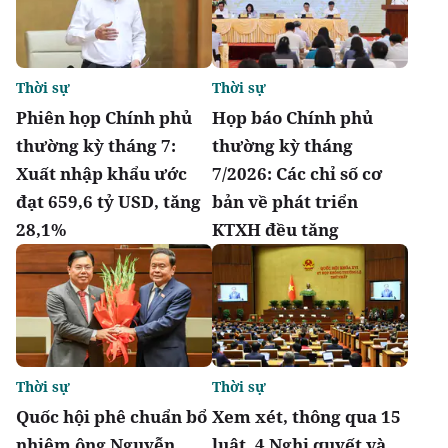
Thời sự
Thời sự
Phiên họp Chính phủ
Họp báo Chính phủ
thường kỳ tháng 7:
thường kỳ tháng
Xuất nhập khẩu ước
7/2026: Các chỉ số cơ
đạt 659,6 tỷ USD, tăng
bản về phát triển
28,1%
KTXH đều tăng
Thời sự
Thời sự
Quốc hội phê chuẩn bổ
Xem xét, thông qua 15
nhiệm ông Nguyễn
luật, 4 Nghị quyết và