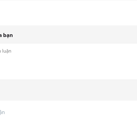
a bạn
ận