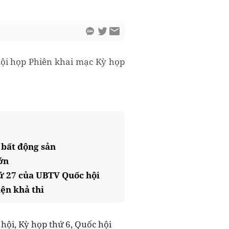
 hội họp Phiên khai mạc Kỳ họp
 bất động sản
ớn
ứ 27 của UBTV Quốc hội
ện khả thi
hội, Kỳ họp thứ 6, Quốc hội