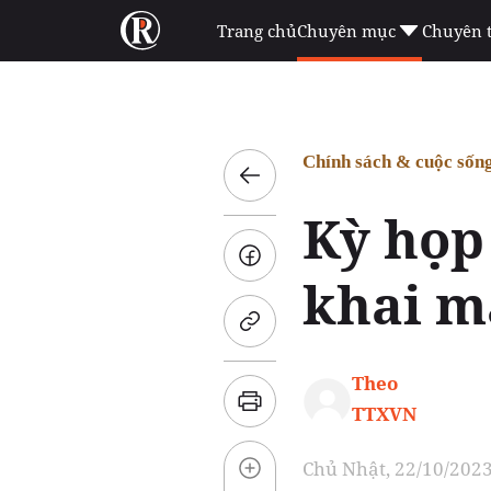
Trang chủ
Chuyên mục
Chuyên 
Chính sách & cuộc sốn
Kỳ họp
khai m
Theo
TTXVN
Chủ Nhật, 22/10/2023