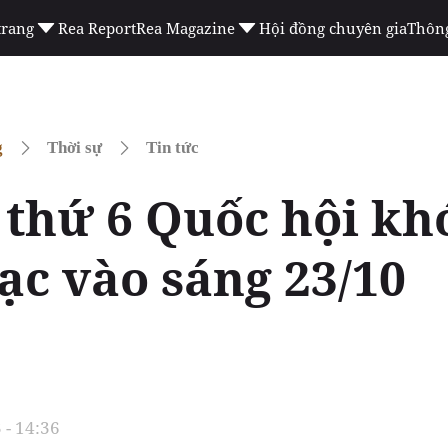
trang
Rea Report
Rea Magazine
Hội đồng chuyên gia
Thông
g
Thời sự
Tin tức
 thứ 6 Quốc hội kh
ạc vào sáng 23/10
 - 14:36