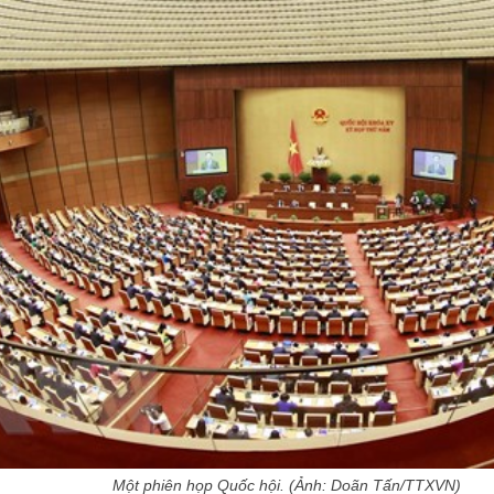
Một phiên họp Quốc hội. (Ảnh: Doãn Tấn/TTXVN)