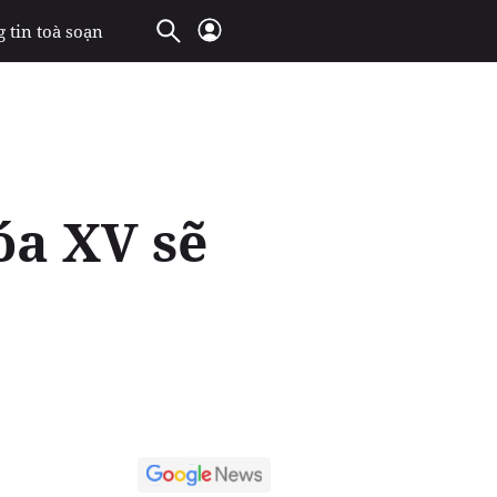
 tin toà soạn
óa XV sẽ