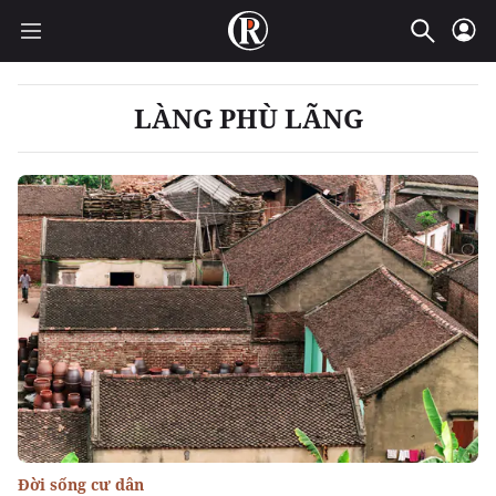
LÀNG PHÙ LÃNG
Đời sống cư dân