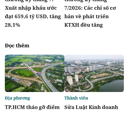
Xuất nhập khẩu ước
7/2026: Các chỉ số cơ
đạt 659,6 tỷ USD, tăng
bản về phát triển
28,1%
KTXH đều tăng
Đọc thêm
Địa phương
Thành viên
TP.HCM tháo gỡ điểm
Sửa Luật Kinh doanh
nghẽn đất đai, dự án
bất động sản: Doanh
tồn đọng kéo dài
nghiệp kiến nghị giảm
thủ tục, khơi thông