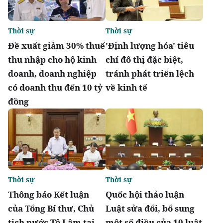
Thời sự
Thời sự
Đề xuất giảm 30% thuế
'Định lượng hóa' tiêu
thu nhập cho hộ kinh
chí đô thị đặc biệt,
doanh, doanh nghiệp
tránh phát triển lệch
có doanh thu đến 10 tỷ
về kinh tế
đồng
Thời sự
Thời sự
Thông báo Kết luận
Quốc hội thảo luận
của Tổng Bí thư, Chủ
Luật sửa đổi, bổ sung
tịch nước Tô Lâm tại
một số điều của 10 luật