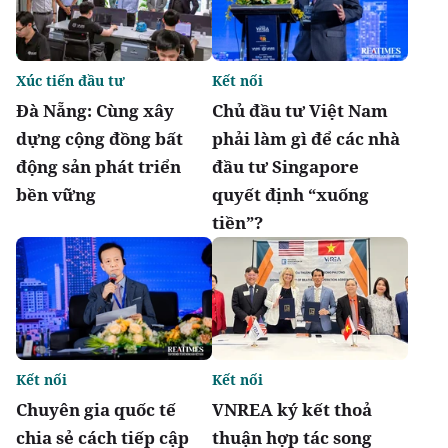
Xúc tiến đầu tư
Kết nối
Đà Nẵng: Cùng xây
Chủ đầu tư Việt Nam
dựng cộng đồng bất
phải làm gì để các nhà
động sản phát triển
đầu tư Singapore
bền vững
quyết định “xuống
tiền”?
Kết nối
Kết nối
Chuyên gia quốc tế
VNREA ký kết thoả
chia sẻ cách tiếp cập
thuận hợp tác song