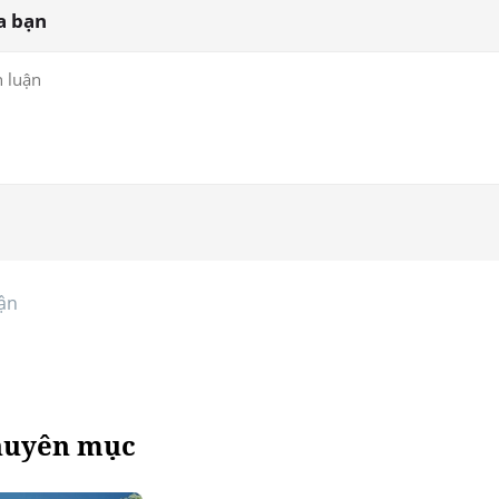
a bạn
ận
huyên mục