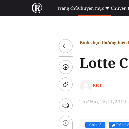
Trang chủ
Chuyên mục
Chuyên 
Bình chọn thương hiệu
Lotte 
BBT
Thứ Hai, 25/11/2019 -
Chia sẻ
Thích
3.