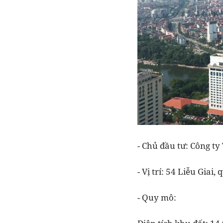
- Chủ đầu tư: Công t
- Vị trí: 54 Liễu Giai
- Quy mô: