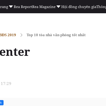
trang
Rea Report
Rea Magazine
Hội đồng chuyên gia
Thông
 BĐS 2019
Top 10 tòa nhà văn phòng tốt nhất
Center
 17:29
8k