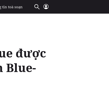
 tin toà soạn
nue được
n Blue-