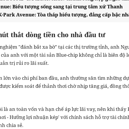
enue: Biểu tượng sống sang tại trung tâm xứ Thanh
K-Park Avenue: Tòa tháp biểu tượng, đẳng cấp bậc n
út thắt dòng tiền cho nhà đầu tư
nghiệm "đánh bắt xa bờ" tại các thị trường tỉnh, anh N
n của anh với một tài sản Blue-chip không chỉ là biên độ 
ản trị rủi ro lãi suất.
n lớn vào chi phí ban đầu, anh thường săn tìm những dự 
 được kiểm soát để thảnh thơi chờ nhịp tăng giá, đồng t
ôi là an toàn vốn và hạn chế áp lực lãi vay, nên khi thấ
hơi - Hưởng lợi nhuận kép' với chính sách hỗ trợ tài chín
nh chia sẻ.