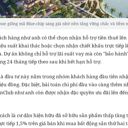
ue giống mã Blue-chip sáng giá nhờ nền tảng vững chắc và tiềm n
ách hàng như anh có thể chọn nhận hỗ trợ tiền thuê lên 
iệu suất khai thác hoặc chọn nhận chiết khấu trực tiếp 
a. Dự án không chỉ hỗ trợ lãi suất vay mà còn "bảo hành
ng 24 tháng tiếp theo sau khi hết hạn hỗ trợ.
à đầu tư này nằm trong nhóm khách hàng đầu tiên nhận
riệu đồng. Đặc biệt, bài toán chi phí đầu vào càng thêm
inClub như anh còn được nhận đặc quyền ưu đãi lên đến 
 cách là cư dân hiện hữu đã sở hữu sản phẩm thấp tầng t
c tiếp 1,5% trên giá bán khi mua bất động sản thứ hai tạ