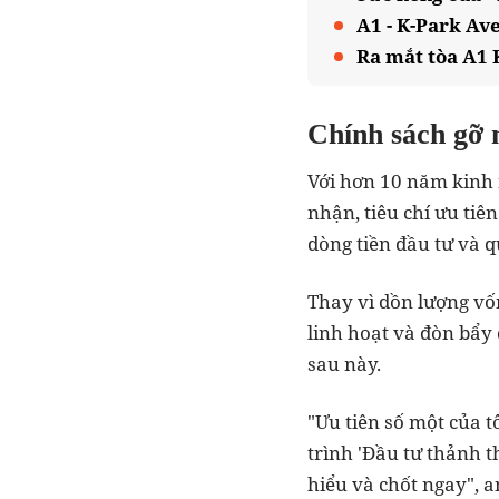
A1 - K-Park Av
Ra mắt tòa A1 
Chính sách gỡ n
Với hơn 10 năm kinh 
nhận, tiêu chí ưu tiê
dòng tiền đầu tư và qu
Thay vì dồn lượng vố
linh hoạt và đòn bẩy
sau này.
"Ưu tiên số một của t
trình 'Đầu tư thảnh t
hiểu và chốt ngay", a