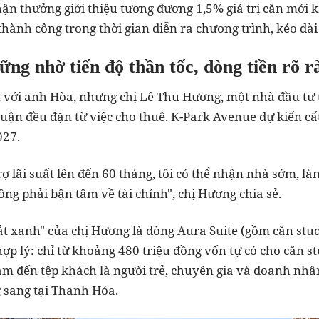
ận thưởng giới thiệu tương đương 1,5% giá trị căn mới k
thành công trong thời gian diễn ra chương trình, kéo dà
ng nhờ tiến độ thần tốc, dòng tiền rõ r
với anh Hòa, nhưng chị Lê Thu Hương, một nhà đầu tư 
uận đều đặn từ việc cho thuê. K-Park Avenue dự kiến cấ
027.
ợ lãi suất lên đến 60 tháng, tôi có thể nhận nhà sớm, là
ông phải bận tâm về tài chính", chị Hương chia sẻ.
t xanh" của chị Hương là dòng Aura Suite (gồm căn stud
ợp lý: chỉ từ khoảng 480 triệu đồng vốn tự có cho căn st
m đến tệp khách là người trẻ, chuyên gia và doanh nhâ
 sang tại Thanh Hóa.