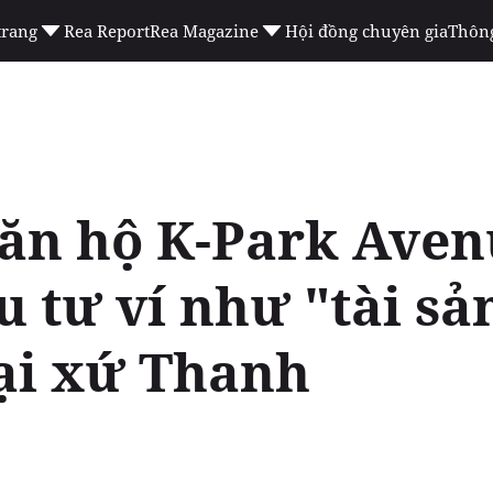
trang
Rea Report
Rea Magazine
Hội đồng chuyên gia
Thông
căn hộ K-Park Ave
 tư ví như "tài sả
tại xứ Thanh