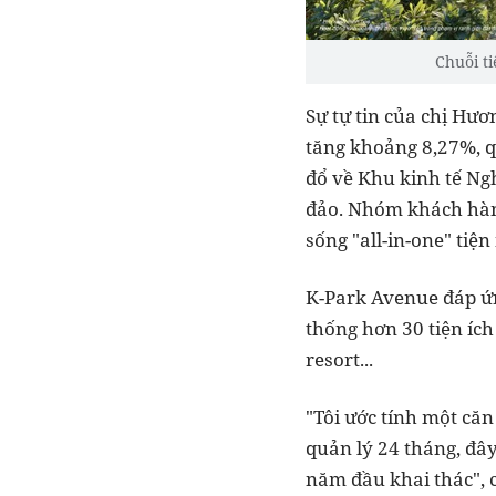
Chuỗi ti
Sự tự tin của chị Hư
tăng khoảng 8,27%, q
đổ về Khu kinh tế Ng
đảo. Nhóm khách hàng
sống "all-in-one" tiện
K-Park Avenue đáp ứn
thống hơn 30 tiện íc
resort...
"Tôi ước tính một căn
quản lý 24 tháng, đây
năm đầu khai thác", 