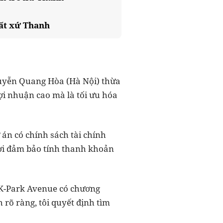
hất xứ Thanh
guyễn Quang Hòa (Hà Nội) thừa
lợi nhuận cao mà là tối ưu hóa
án có chính sách tài chính
hời đảm bảo tính thanh khoản
y K-Park Avenue có chương
h rõ ràng, tôi quyết định tìm