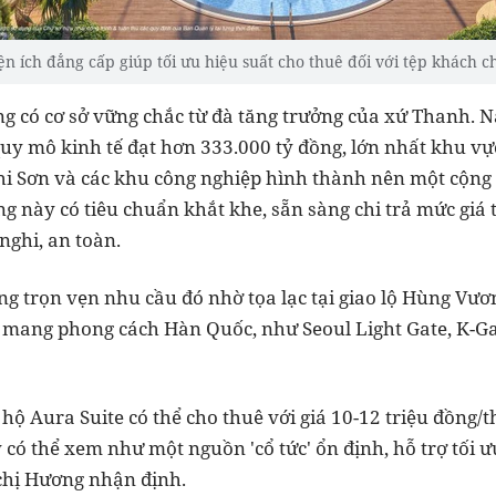
ện ích đẳng cấp giúp tối ưu hiệu suất cho thuê đối với tệp khách c
ơng có cơ sở vững chắc từ đà tăng trưởng của xứ Thanh
uy mô kinh tế đạt hơn 333.000 tỷ đồng, lớn nhất khu vự
hi Sơn và các khu công nghiệp hình thành nên một cộng
 này có tiêu chuẩn khắt khe, sẵn sàng chi trả mức giá
 nghi, an toàn.
g trọn vẹn nhu cầu đó nhờ tọa lạc tại giao lộ Hùng Vươ
h mang phong cách Hàn Quốc, như Seoul Light Gate, K-G
 hộ Aura Suite có thể cho thuê với giá 10-12 triệu đồng/
 có thể xem như một nguồn 'cổ tức' ổn định, hỗ trợ tối ư
chị Hương nhận định.