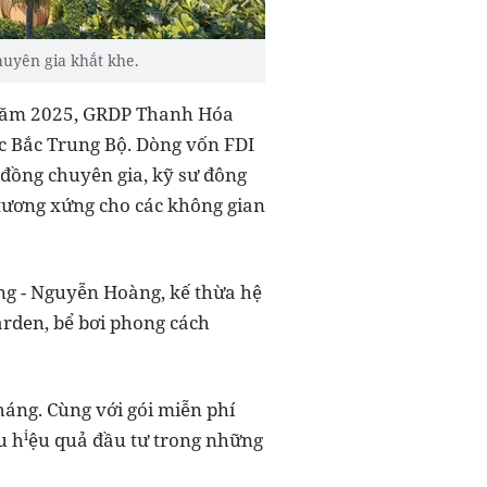
huyên gia khắt khe.
. Năm 2025, GRDP Thanh Hóa
c Bắc Trung Bộ. Dòng vốn FDI
 đồng chuyên gia, kỹ sư đông
 tương xứng cho các không gian
ng - Nguyễn Hoàng, kế thừa hệ
arden, bể bơi phong cách
tháng. Cùng với gói miễn phí
i
u h
ệu quả đầu tư trong những