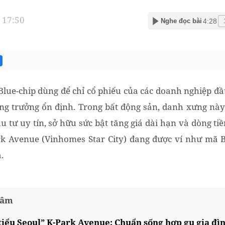
 17:50
4:28
Nghe đọc bài
lue-chip dùng để chỉ cổ phiếu của các doanh nghiệp đầ
ng trưởng ổn định. Trong bất động sản, danh xưng này
 tư uy tín, sở hữu sức bật tăng giá dài hạn và dòng tiề
rk Avenue (Vinhomes Star City) đang được ví như mã Bl
.
tâm
tiểu Seoul” K-Park Avenue: Chuẩn sống hợp gu gia đì