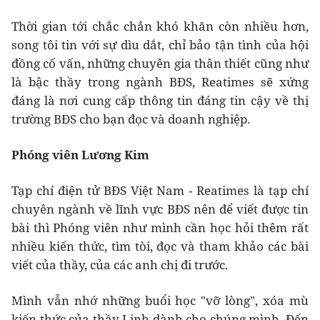
Thời gian tới chắc chắn khó khăn còn nhiều hơn,
song tôi tin với sự dìu dắt, chỉ bảo tận tình của hội
đồng cố vấn, những chuyên gia thân thiết cũng như
là bậc thầy trong ngành BĐS, Reatimes sẽ xứng
đáng là nơi cung cấp thông tin đáng tin cậy về thị
trường BĐS cho bạn đọc và doanh nghiệp.
Phóng viên Lương Kim
Tạp chí điện tử BĐS Việt Nam - Reatimes là tạp chí
chuyên ngành về lĩnh vực BĐS nên để viết được tin
bài thì Phóng viên như mình cần học hỏi thêm rất
nhiều kiến thức, tìm tòi, đọc và tham khảo các bài
viết của thầy, của các anh chị đi trước.
Mình vẫn nhớ những buổi học "vỡ lòng", xóa mù
kiến thức của thầy Linh dành cho chúng mình. Đến