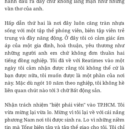
hành đâu ra đấy chứ không lãng mạn như những
vần thơ của anh.
Hấp dẫn thứ hai là nơi đây luôn căng tràn nhựa
sống với một tập thể phóng viên, biên tập viên trẻ
trung và đầy năng động. Ở đây tôi có cảm giác ấm
áp của một gia đình, hoà thuận, yêu thương như
những người anh em chứ không đơn thuần hai
tiếng đồng nghiệp. Tôi đã về với Reatimes vào một
ngày tôi cảm nhận được rằng tôi không thể cứ là
bạn được nữa, tôi muốn được là một phần của nơi
này. Mặc dù ngót 10 năm theo nghiệp, tôi không hề
liên quan chút nào tới 3 chữ Bất động sản.
Nhận trách nhiệm "biệt phái viên" vào TP.HCM. Tôi
vừa mừng lại vừa lo. Mừng vì tôi lại về với cái nắng
phương Nam nơi tôi được sinh ra. Lo vì những niềm
tin mà Tổng biên tập và tập thể giao cho tôi. Tôi chỉ