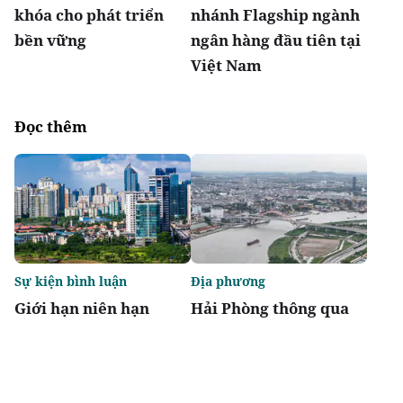
khóa cho phát triển
nhánh Flagship ngành
bền vững
ngân hàng đầu tiên tại
Việt Nam
Đọc thêm
Sự kiện bình luận
Địa phương
Giới hạn niên hạn
Hải Phòng thông qua
không biến chung cư
danh mục 95 dự án
thành "tiêu sản"
phải thu hồi đất