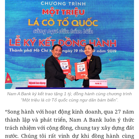
Nam A Bank ký kết trao tặng 1 tỷ, đồng hành cùng chương trình
“Một triệu lá cờ Tổ quốc cùng ngư dân bám biển”.
“Song hành với hoạt động kinh doanh, qua 27 năm
thành lập và phát triển, Nam A Bank luôn ý thức
trách nhiệm với cộng đồng, chung tay xây dựng đất
nước. Chúng tôi rất vinh dự khi đồng hành cùng