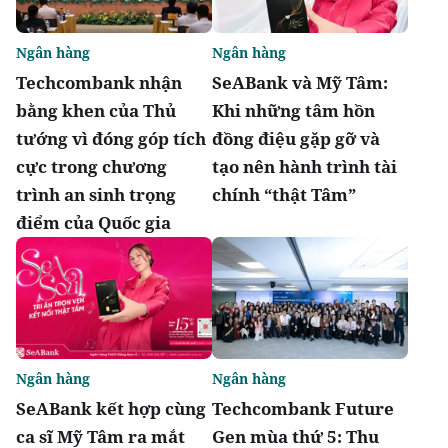
Ngân hàng
Ngân hàng
Techcombank nhận
SeABank và Mỹ Tâm:
bằng khen của Thủ
Khi những tâm hồn
tướng vì đóng góp tích
đồng điệu gặp gỡ và
cực trong chương
tạo nên hành trình tài
trình an sinh trọng
chính “thật Tâm”
điểm của Quốc gia
Ngân hàng
Ngân hàng
SeABank kết hợp cùng
Techcombank Future
ca sĩ Mỹ Tâm ra mắt
Gen mùa thứ 5: Thu