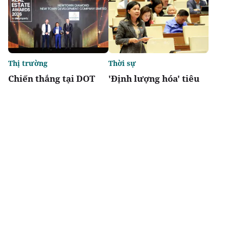
Thị trường
Thời sự
Chiến thắng tại DOT
'Định lượng hóa' tiêu
Property Awards 2026:
chí đô thị đặc biệt,
Khẳng định vị thế kiến
tránh phát triển lệch
trúc biểu tượng của
về kinh tế
Newtown Diamond
Chia sẻ
Thích
2.3k
Thị trường
Xúc tiến đầu tư