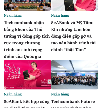
Ngân hàng
Ngân hàng
Techcombank nhận
SeABank và Mỹ Tâm:
bằng khen của Thủ
Khi những tâm hồn
tướng vì đóng góp tích
đồng điệu gặp gỡ và
cực trong chương
tạo nên hành trình tài
trình an sinh trọng
chính “thật Tâm”
điểm của Quốc gia
Ngân hàng
Ngân hàng
SeABank kết hợp cùng
Techcombank Future