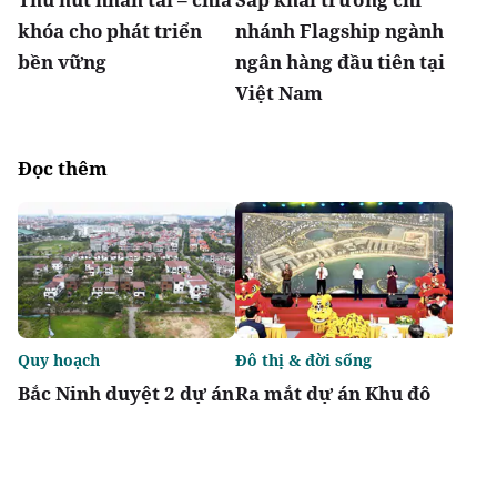
khóa cho phát triển
nhánh Flagship ngành
bền vững
ngân hàng đầu tiên tại
Việt Nam
Đọc thêm
Quy hoạch
Đô thị & đời sống
Bắc Ninh duyệt 2 dự án
Ra mắt dự án Khu đô
nhà ở xã hội tổng vốn
thị Thời đại ven sông
gần 2.000 tỷ tại
Times Riverside
phường Vũ Ninh, Nam