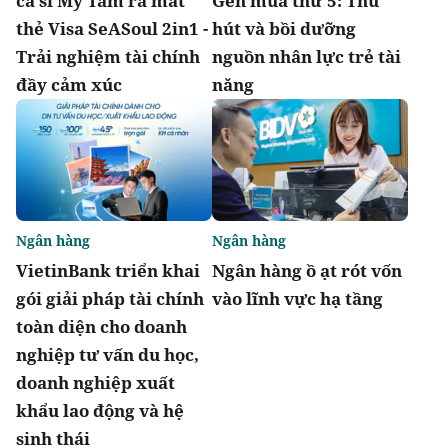
ca sĩ Mỹ Tâm ra mắt
Gen mùa thứ 5: Thu
thẻ Visa SeASoul 2in1 -
hút và bồi dưỡng
Trải nghiệm tài chính
nguồn nhân lực trẻ tài
đầy cảm xúc
năng
Ngân hàng
Ngân hàng
VietinBank triển khai
Ngân hàng ồ ạt rót vốn
gói giải pháp tài chính
vào lĩnh vực hạ tầng
toàn diện cho doanh
nghiệp tư vấn du học,
doanh nghiệp xuất
khẩu lao động và hệ
sinh thái