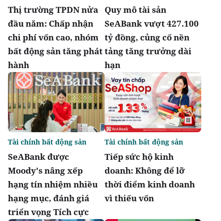
Thị trường TPDN nửa
Quy mô tài sản
đầu năm: Chấp nhận
SeABank vượt 427.100
chi phí vốn cao, nhóm
tỷ đồng, củng cố nền
bất động sản tăng phát
tảng tăng trưởng dài
hành
hạn
Tài chính bất động sản
Tài chính bất động sản
SeABank được
Tiếp sức hộ kinh
Moody's nâng xếp
doanh: Không để lỡ
hạng tín nhiệm nhiều
thời điểm kinh doanh
hạng mục, đánh giá
vì thiếu vốn
triển vọng Tích cực