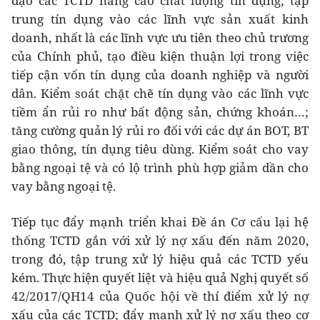
đạo các TCTD nâng cao chất lượng tín dụng; tập
trung tín dụng vào các lĩnh vực sản xuất kinh
doanh, nhất là các lĩnh vực ưu tiên theo chủ trương
của Chính phủ, tạo điều kiện thuận lợi trong việc
tiếp cận vốn tín dụng của doanh nghiệp và người
dân. Kiểm soát chặt chẽ tín dụng vào các lĩnh vực
tiềm ẩn rủi ro như bất động sản, chứng khoán…;
tăng cường quản lý rủi ro đối với các dự án BOT, BT
giao thông, tín dụng tiêu dùng. Kiểm soát cho vay
bằng ngoại tệ và có lộ trình phù hợp giảm dần cho
vay bằng ngoại tệ.
Tiếp tục đẩy mạnh triển khai Đề án Cơ cấu lại hệ
thống TCTD gắn với xử lý nợ xấu đến năm 2020,
trong đó, tập trung xử lý hiệu quả các TCTD yếu
kém. Thực hiện quyết liệt và hiệu quả Nghị quyết số
42/2017/QH14 của Quốc hội về thí điểm xử lý nợ
xấu của các TCTD; đẩy mạnh xử lý nợ xấu theo cơ