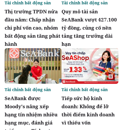
Tài chính bất động sản
Tài chính bất động sản
Thị trường TPDN nửa
Quy mô tài sản
đầu năm: Chấp nhận
SeABank vượt 427.100
chi phí vốn cao, nhóm
tỷ đồng, củng cố nền
bất động sản tăng phát
tảng tăng trưởng dài
hành
hạn
Tài chính bất động sản
Tài chính bất động sản
SeABank được
Tiếp sức hộ kinh
Moody's nâng xếp
doanh: Không để lỡ
hạng tín nhiệm nhiều
thời điểm kinh doanh
hạng mục, đánh giá
vì thiếu vốn