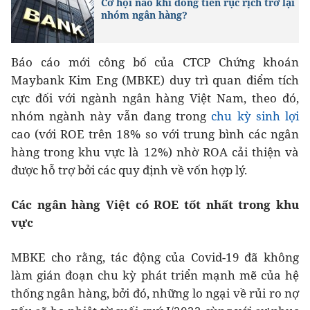
Cơ hội nào khi dòng tiền rục rịch trở lại
nhóm ngân hàng?
Báo cáo mới công bố của CTCP Chứng khoán
Maybank Kim Eng (MBKE) duy trì quan điểm tích
cực đối với ngành ngân hàng Việt Nam, theo đó,
nhóm ngành này vẫn đang trong
chu kỳ sinh lợi
cao (với ROE trên 18% so với trung bình các ngân
hàng trong khu vực là 12%) nhờ ROA cải thiện và
được hỗ trợ bởi các quy định về vốn hợp lý.
Các ngân hàng Việt có ROE tốt nhất trong khu
vực
MBKE cho rằng, tác động của Covid-19 đã không
làm gián đoạn chu kỳ phát triển mạnh mẽ của hệ
thống ngân hàng, bởi đó, những lo ngại về rủi ro nợ