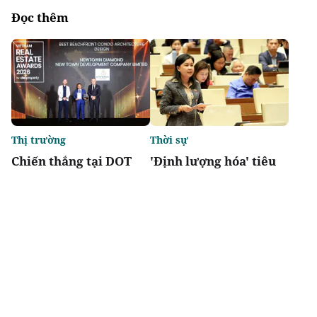
Đọc thêm
Thị trường
Thời sự
Chiến thắng tại DOT
'Định lượng hóa' tiêu
Property Awards 2026:
chí đô thị đặc biệt,
Khẳng định vị thế kiến
tránh phát triển lệch
trúc biểu tượng của
về kinh tế
Newtown Diamond
Chia sẻ
Thích
1.7k