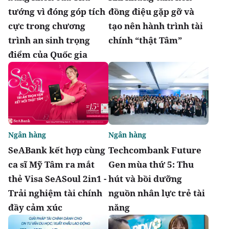
tướng vì đóng góp tích
đồng điệu gặp gỡ và
cực trong chương
tạo nên hành trình tài
trình an sinh trọng
chính “thật Tâm”
điểm của Quốc gia
Ngân hàng
Ngân hàng
SeABank kết hợp cùng
Techcombank Future
ca sĩ Mỹ Tâm ra mắt
Gen mùa thứ 5: Thu
thẻ Visa SeASoul 2in1 -
hút và bồi dưỡng
Trải nghiệm tài chính
nguồn nhân lực trẻ tài
đầy cảm xúc
năng