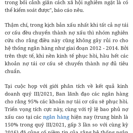
trong bối cảnh giãn cách xã hội nghiêm ngặt là có
thể kiểm soát được", báo cáo nêu.
Thậm chí, trong kịch bản xấu nhất khi tất cả nợ tái
cơ cấu đều chuyển thành nợ xấu thì nhóm nghiên
cứu cho rằng điều này cũng không gây rủi ro cho
hệ thống ngân hàng như giai đoạn 2012 - 2014. Bởi
trên thực tế, khi nền kinh tế phục hồi, hầu hết các
khoản nợ tái cơ cấu sẽ chuyển thành nợ đủ tiêu
chuẩn.
Tại cuộc họp với giới phân tích về kết quả kinh
doanh quý III/2021, Ban lãnh đạo các ngân hàng
cho rằng 95% các khoản nợ tái cơ cấu sẽ phục hồi.
Triển vọng tích cực này, cùng với tỷ lệ bao phủ nợ
xấu cao tại các
ngân hàng
hiện nay (trung bình là
150% trong quý III/2021, gấp 3 lần so với cùng kỳ
2016) đã củng cố niềm tin của rằng hệ thống ngân