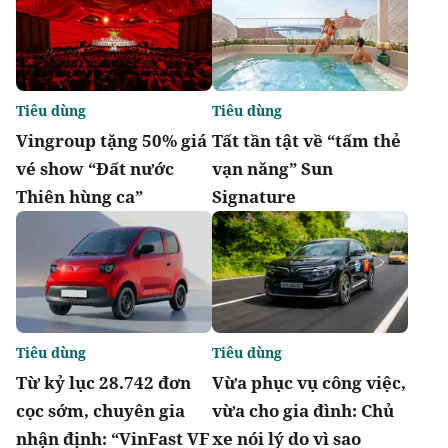
Tiêu dùng
Tiêu dùng
Vingroup tặng 50% giá
Tất tần tật về “tấm thẻ
vé show “Đất nước
vạn năng” Sun
Thiên hùng ca”
Signature
Tiêu dùng
Tiêu dùng
Từ kỷ lục 28.742 đơn
Vừa phục vụ công việc,
cọc sớm, chuyên gia
vừa cho gia đình: Chủ
nhận định: “VinFast VF
xe nói lý do vì sao