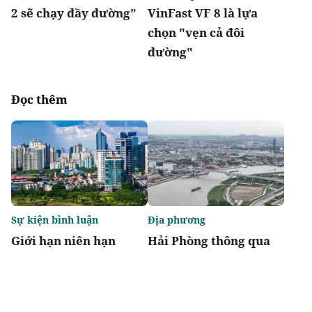
2 sẽ chạy đầy đường”
VinFast VF 8 là lựa
chọn "vẹn cả đôi
đường"
Đọc thêm
Sự kiện bình luận
Địa phương
Giới hạn niên hạn
Hải Phòng thông qua
không biến chung cư
danh mục 95 dự án
thành "tiêu sản"
phải thu hồi đất