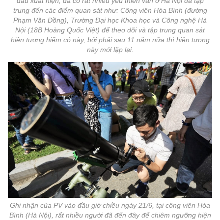
đầu xuất hiện, đã có rất nhiều yêu thiên văn ở Hà Nội đã tập
trung đến các điểm quan sát như: Công viên Hòa Bình (đường
Phạm Văn Đồng), Trường Đại học Khoa học và Công nghệ Hà
Nội (18B Hoàng Quốc Việt) để theo dõi và tập trung quan sát
hiện tượng hiếm có này, bởi phải sau 11 năm nữa thì hiện tượng
này mới lặp lại.
Ghi nhận của PV vào đầu giờ chiều ngày 21/6, tại công viên Hòa
Bình (Hà Nội), rất nhiều người đã đến đây để chiêm ngưỡng hiện