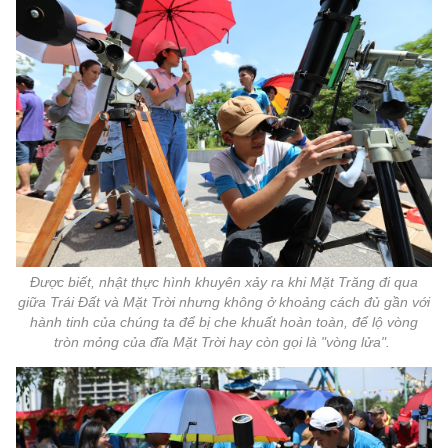
Được biết, nhật thực hình khuyên xảy ra khi Mặt Trăng đi qua
giữa Trái Đất và Mặt Trời nhưng không ở khoảng cách đủ gần với
hành tinh của chúng ta để bị che khuất hoàn toàn, để lộ vòng
tròn mỏng của đĩa Mặt Trời hay còn gọi là "vòng lửa".