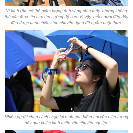
Vì kính râm có thể giảm lượng ánh sáng nhìn thấy, nhưng không
thể cản được tia cực tím cường độ cao. Vì vậy, mỗi người đến đây
đều được phát chiếc kính chuyên dụng để ngắm nhật thực.
Nhiều người chọn cách chụp lại hình ảnh hiếm hoi của hiện tượng
này qua chiếc kính thiên văn chuyên nghiệp.