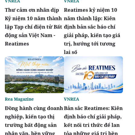
VNREA
VNREA
Thư cảm ơn nhân dịp
Reatimes kỷ niệm 10
Kỷ niệm 10 năm thành
năm thành lập: Kiên
lập Tạp chí điện tử Bất
định bản sắc báo chí
động sản Việt Nam -
giải pháp, kiến tạo giá
Reatimes
trị, hướng tới tương
lai số
Rea Magazine
VNREA
Đồng hành cùng doanh
Bản sắc Reatimes: Kiên
nghiệp, kiến tạo thị
định báo chí giải pháp,
trường bất động sản
kết nối tri thức để lan
nhân văn, bền vững
tỏa những giá trị bền