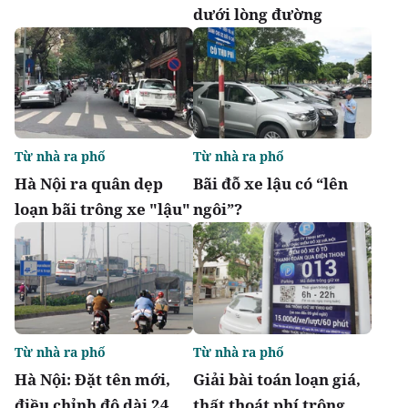
dưới lòng đường
Từ nhà ra phố
Từ nhà ra phố
Hà Nội ra quân dẹp
Bãi đỗ xe lậu có “lên
loạn bãi trông xe "lậu"
ngôi”?
Từ nhà ra phố
Từ nhà ra phố
Hà Nội: Đặt tên mới,
Giải bài toán loạn giá,
điều chỉnh độ dài 24
thất thoát phí trông