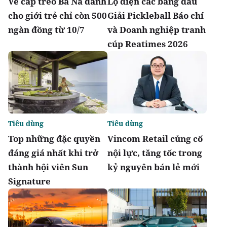
Vé cáp treo Bà Nà dành
Lộ diện các bảng đấu
cho giới trẻ chỉ còn 500
Giải Pickleball Báo chí
ngàn đồng từ 10/7
và Doanh nghiệp tranh
cúp Reatimes 2026
Tiêu dùng
Tiêu dùng
Top những đặc quyền
Vincom Retail củng cố
đáng giá nhất khi trở
nội lực, tăng tốc trong
thành hội viên Sun
kỷ nguyên bán lẻ mới
Signature