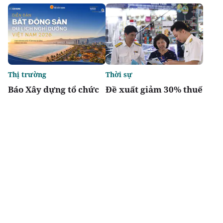
Thị trường
Thời sự
Báo Xây dựng tổ chức
Đề xuất giảm 30% thuế
Diễn đàn “Bất động sản
thu nhập cho hộ kinh
Du lịch nghỉ dưỡng
doanh, doanh nghiệp
Việt Nam 2026”
có doanh thu đến 10 tỷ
đồng
Chia sẻ
Thích
4.5k
Đô thị & đời sống
Tầm vóc Việt Nam