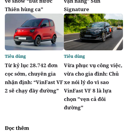
vé show “Đất nước
vạn năng” Sun
Thiên hùng ca”
Signature
Tiêu dùng
Tiêu dùng
Từ kỷ lục 28.742 đơn
Vừa phục vụ công việc,
cọc sớm, chuyên gia
vừa cho gia đình: Chủ
nhận định: “VinFast VF
xe nói lý do vì sao
2 sẽ chạy đầy đường”
VinFast VF 8 là lựa
chọn "vẹn cả đôi
đường"
Đọc thêm