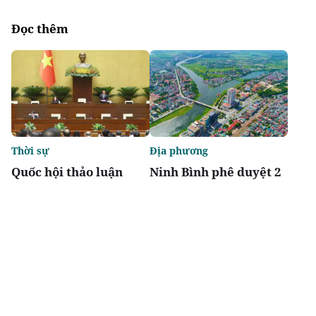
Đọc thêm
Thời sự
Địa phương
Quốc hội thảo luận
Ninh Bình phê duyệt 2
Luật sửa đổi, bổ sung
khu tái định cư hơn
một số điều của 10 luật
123 tỷ đồng
có liên quan đến nông
nghiệp và môi trường
Chia sẻ
Thích
1k