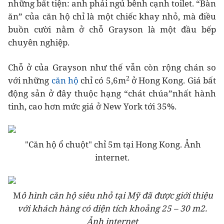
những bất tiện: anh phải ngủ bênh cạnh toilet. “Bàn
ăn” của căn hộ chỉ là một chiếc khay nhỏ, mà điều
buồn cười nằm ở chỗ Grayson là một đầu bếp
chuyên nghiệp.
Chỗ ở của Grayson như thế vẫn còn rộng chán so
2
với những
căn hộ
chỉ có 5,6m
ở Hong Kong. Giá bất
động sản ở đây thuộc hạng “chát chúa”nhất hành
tinh, cao hơn mức giá ở New York tới 35%.
"Căn hộ ổ chuột" chỉ 5m tại Hong Kong. Ảnh
internet.
M
ô hình căn hộ siêu nhỏ tại Mỹ đã được giới thiệu
với khách hàng có diện tích khoảng 25 – 30 m2.
Ảnh internet