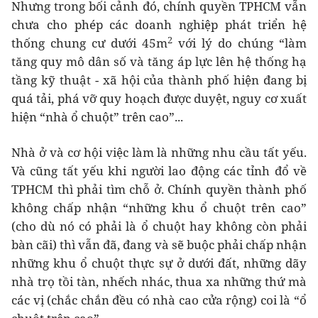
Nhưng trong bối cảnh đó, chính quyền TPHCM vẫn
chưa cho phép các doanh nghiệp phát triển hệ
2
thống chung cư dưới 45m
với lý do chúng “làm
tăng quy mô dân số và tăng áp lực lên hệ thống hạ
tầng kỹ thuật - xã hội của thành phố hiện đang bị
quá tải, phá vỡ quy hoạch được duyệt, nguy cơ xuất
hiện “nhà ổ chuột” trên cao”...
Nhà ở và cơ hội việc làm là những nhu cầu tất yếu.
Và cũng tất yếu khi người lao động các tỉnh đổ về
TPHCM thì phải tìm chỗ ở. Chính quyền thành phố
không chấp nhận “những khu ổ chuột trên cao”
(cho dù nó có phải là ổ chuột hay không còn phải
bàn cãi) thì vẫn đã, đang và sẽ buộc phải chấp nhận
những khu ổ chuột thực sự ở dưới đất, những dãy
nhà trọ tồi tàn, nhếch nhác, thua xa những thứ mà
các vị (chắc chắn đều có nhà cao cửa rộng) coi là “ổ