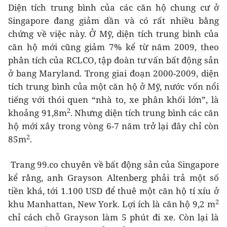
Diện tích trung bình của các căn hộ chung cư ở
Singapore đang giảm dần và có rất nhiều bằng
chứng về việc này. Ở Mỹ, diện tích trung bình của
căn hộ mới cũng giảm 7% kể từ năm 2009, theo
phân tích của RCLCO, tập đoàn tư vấn bất động sản
ở bang Maryland. Trong giai đoạn 2000-2009, diện
tích trung bình của một căn hộ ở Mỹ, nước vốn nổi
tiếng với thói quen “nhà to, xe phân khối lớn”, là
2
khoảng 91,8m
. Nhưng diện tích trung bình các căn
hộ mới xây trong vòng 6-7 năm trở lại đây chỉ còn
2
85m
.
Trang 99.co chuyên về bất động sản của Singapore
kể rằng, anh Grayson Altenberg phải trả một số
tiền khá, tới 1.100 USD để thuê một căn hộ tí xíu ở
2
khu Manhattan, New York. Lợi ích là căn hộ 9,2 m
chỉ cách chỗ Grayson làm 5 phút đi xe. Còn lại là