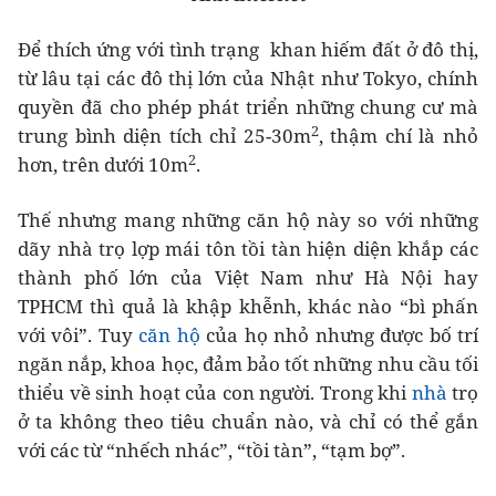
Để thích ứng với tình trạng khan hiếm đất ở đô thị,
từ lâu tại các đô thị lớn của Nhật như Tokyo, chính
quyền đã cho phép phát triển những chung cư mà
2
trung bình diện tích chỉ 25-30m
, thậm chí là nhỏ
2
hơn, trên dưới 10m
.
Thế nhưng mang những căn hộ này so với những
dãy nhà trọ lợp mái tôn tồi tàn hiện diện khắp các
thành phố lớn của Việt Nam như Hà Nội hay
TPHCM thì quả là khập khễnh, khác nào “bì phấn
với vôi”. Tuy
căn hộ
của họ nhỏ nhưng được bố trí
ngăn nắp, khoa học, đảm bảo tốt những nhu cầu tối
thiểu về sinh hoạt của con người. Trong khi
nhà
trọ
ở ta không theo tiêu chuẩn nào, và chỉ có thể gắn
với các từ “nhếch nhác”, “tồi tàn”, “tạm bợ”.