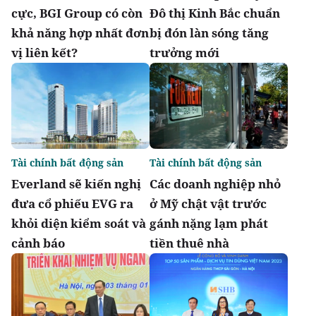
cực, BGI Group có còn
Đô thị Kinh Bắc chuẩn
khả năng hợp nhất đơn
bị đón làn sóng tăng
vị liên kết?
trưởng mới
Tài chính bất động sản
Tài chính bất động sản
Everland sẽ kiến nghị
Các doanh nghiệp nhỏ
đưa cổ phiếu EVG ra
ở Mỹ chật vật trước
khỏi diện kiểm soát và
gánh nặng lạm phát
cảnh báo
tiền thuê nhà