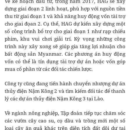
Về kế hoạch đầu tư, trong năm 2017, HAG sẽ xây
dựng giai đoạn 2 linh hoạt, phù hợp với nguồn tiền
thu từ giai đoạn 1 và khả năng huy động vốn tài trợ
cho giai đọan 2. Cụ thể, HAG dự kiến xây dựng một
số công trình bổ trợ cho giai đoạn 1 như rạp chiếu
phim, khu vui chơi giải trí. Kỳ vọng những công
trình này xây xong sẽ giúp gia tăng lợi nhuận cho
bất động sản Myanmar. Các phương án huy động
vốn có thể là tín dụng tài trợ dự án hoặc vốn góp
mua cổ phần từ các đối tác chiến lược.
Công ty cũng đang tiến hành chuyển nhượng dự án
thủy điện Nậm Kông 2 và tìm kiếm đối tác để thanh
lý các dự án thủy điện Nậm Kông 3 tại Lào.
Về ngành nông nghiệp, Tập đoàn tiếp tục chăm sóc
các vườn cây cao su, cọ dầu và trồng mới một số
loại cây ăn quả khác trên diện tích đất dôi dư tại