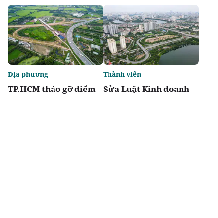
Địa phương
Thành viên
TP.HCM tháo gỡ điểm
Sửa Luật Kinh doanh
nghẽn đất đai, dự án
bất động sản: Doanh
tồn đọng kéo dài
nghiệp kiến nghị giảm
thủ tục, khơi thông
nguồn lực thị trường
Chia sẻ
Thích
1.1k