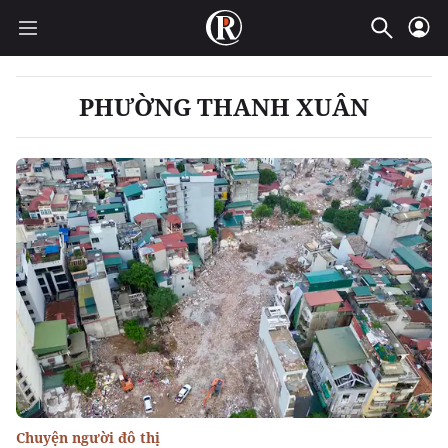
PHƯỜNG THANH XUÂN
Chuyện người đô thị