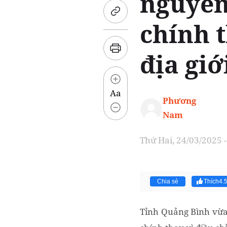
nguyên
chính 
địa giớ
Aa
Phương
Nam
Thứ Hai, 24/03/2025 -
Chia sẻ
Thích
4.
Tỉnh Quảng Bình vừa 