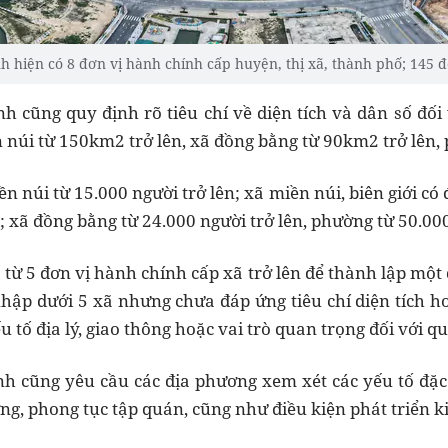
 hiện có 8 đơn vị hành chính cấp huyện, thị xã, thành phố; 145 đơ
 cũng quy định rõ tiêu chí về diện tích và dân số đối 
n núi từ 150km2 trở lên, xã đồng bằng từ 90km2 trở lên,
 núi từ 15.000 người trở lên; xã miền núi, biên giới có
n; xã đồng bằng từ 24.000 người trở lên, phường từ 50.000
từ 5 đơn vị hành chính cấp xã trở lên để thành lập một
nhập dưới 5 xã nhưng chưa đáp ứng tiêu chí diện tích h
ếu tố địa lý, giao thông hoặc vai trò quan trọng đối với 
 cũng yêu cầu các địa phương xem xét các yếu tố đặc 
ưỡng, phong tục tập quán, cũng như điều kiện phát triển k