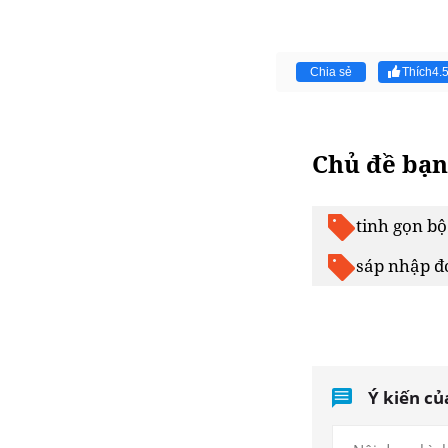
Chia sẻ
Thích
4.
Chủ đề bạn
tinh gọn b
sáp nhập đ
Ý kiến củ