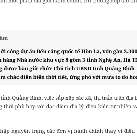
ỉnh một phần địa giới hành chính, trừ trường hợp tạo th
tâm
ởi công dự án Bến cảng quốc tế Hòn La, vốn gần 2.300
 hàng Nhà nước khu vực 8 gồm 3 tỉnh Nghệ An, Hà T
g được bầu giữ chức Chủ tịch UBND tỉnh Quảng Bình
m chắc diễn biến thời tiết, ứng phó với mưa to do ho
ỉnh Quảng Bình, việc sắp xếp các xã, thị trấn trên đị
g thời phù hợp với đặc điểm địa lý, điều kiện tự nhiên và
hập nguyên trạng các đơn vị hành chính thay vì điều 