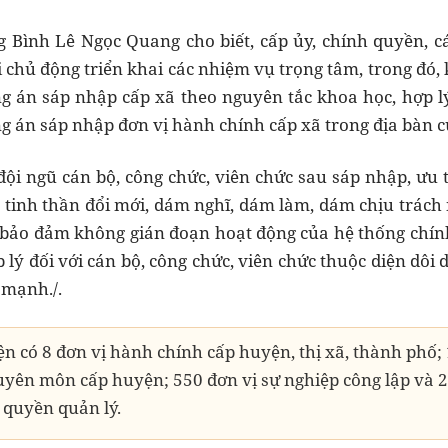
 Bình Lê Ngọc Quang cho biết, cấp ủy, chính quyền, cá
 chủ động triển khai các nhiệm vụ trọng tâm, trong đó,
 án sáp nhập cấp xã theo nguyên tắc khoa học, hợp lý.
g án sáp nhập đơn vị hành chính cấp xã trong địa bàn 
 đội ngũ cán bộ, công chức, viên chức sau sáp nhập, ưu 
ó tinh thần đổi mới, dám nghĩ, dám làm, dám chịu trách nh
, bảo đảm không gián đoạn hoạt động của hệ thống chí
 lý đối với cán bộ, công chức, viên chức thuộc diện dôi
mạnh./.
n có 8 đơn vị hành chính cấp huyện, thị xã, thành phố; 
uyên môn cấp huyện; 550 đơn vị sự nghiệp công lập và 2
 quyền quản lý.