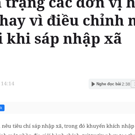
 trạng các đơn vị 
thay vì điều chỉnh
i khi sáp nhập xã
 14:14
2:38
Nghe đọc bài
5k
nêu tiêu chí sáp nhập xã, trong đó khuyến khích nhập