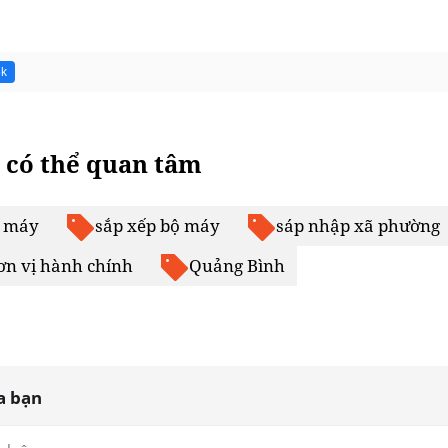
5k
 có thể quan tâm
ộ máy
sắp xếp bộ máy
sáp nhập xã phường
ơn vị hành chính
Quảng Bình
a bạn