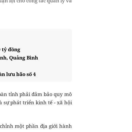
uận lợi cho công tác quản lý và
 tỷ đồng
ĩnh, Quảng Bình
àn lưu bão số 4
a bàn tỉnh phải đảm bảo quy mô
 sự phát triển kinh tế - xã hội
chỉnh một phần địa giới hành