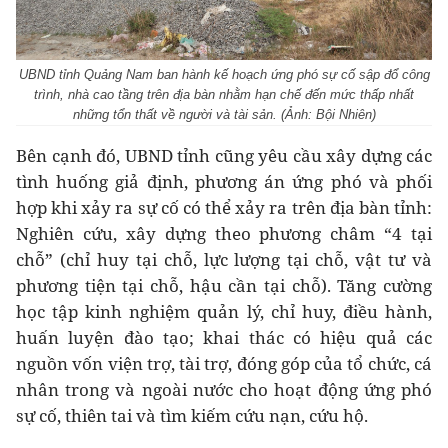
UBND tỉnh Quảng Nam ban hành kế hoạch ứng phó sự cố sập đổ công
trình, nhà cao tầng trên địa bàn nhằm hạn chế đến mức thấp nhất
những tổn thất về người và tài sản. (Ảnh: Bội Nhiên)
Bên cạnh đó, UBND tỉnh cũng yêu cầu xây dựng các
tình huống giả định, phương án ứng phó và phối
hợp khi xảy ra sự cố có thể xảy ra trên địa bàn tỉnh:
Nghiên cứu, xây dựng theo phương châm “4 tại
chỗ” (chỉ huy tại chỗ, lực lượng tại chỗ, vật tư và
phương tiện tại chỗ, hậu cần tại chỗ). Tăng cường
học tập kinh nghiệm quản lý, chỉ huy, điều hành,
huấn luyện đào tạo; khai thác có hiệu quả các
nguồn vốn viện trợ, tài trợ, đóng góp của tổ chức, cá
nhân trong và ngoài nước cho hoạt động ứng phó
sự cố, thiên tai và tìm kiếm cứu nạn, cứu hộ.