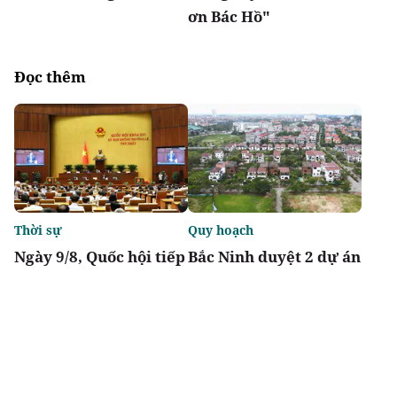
ơn Bác Hồ"
Đọc thêm
Thời sự
Quy hoạch
Ngày 9/8, Quốc hội tiếp
Bắc Ninh duyệt 2 dự án
tục thảo luận về hai dự
nhà ở xã hội tổng vốn
án luật liên quan đến
gần 2.000 tỷ tại
lĩnh vực tài chính,
phường Vũ Ninh, Nam
ngân hàng
Sơn