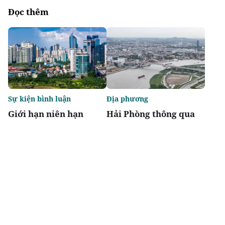
Đọc thêm
Sự kiện bình luận
Địa phương
Giới hạn niên hạn
Hải Phòng thông qua
không biến chung cư
danh mục 95 dự án
thành "tiêu sản"
phải thu hồi đất
Chia sẻ
Thích
1.5k
Đô thị & đời sống
Địa phương