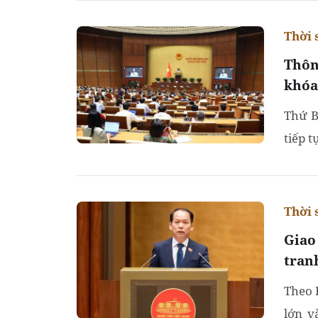
Thời 
Thôn
khóa
Thứ B
tiếp 
Thời 
Giao
tran
Theo B
lớn v