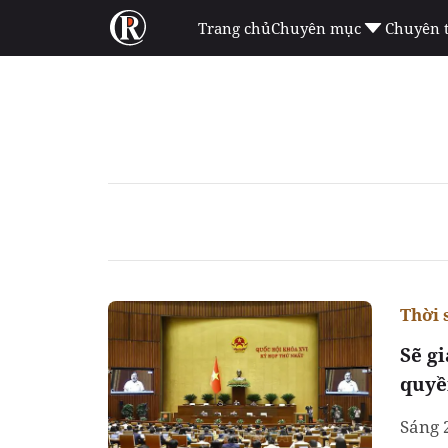
Trang chủ
Chuyên mục
Chuyên 
Thời 
Sẽ g
quyề
Sáng 