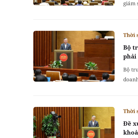
giám 
Thời 
Bộ t
phải
Bộ tr
doanh
đồng 
Thời 
Đề x
khoả