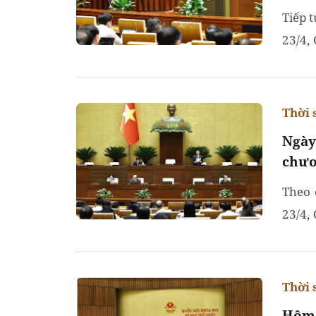
Tiếp 
23/4,
bổ su
Thời 
Ngày
chươ
Theo 
23/4,
giám 
Thời 
Hôm 