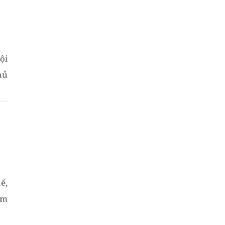
ội
hủ
ế,
ăm