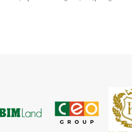
cho đối với bất động sản không chặt chẽ, sẽ dẫn đến...