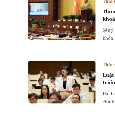
Thời 
Thôn
khoá
Sáng 
khóa 
đô Hà
Thời 
Luật
triể
Đại b
chính
khoản