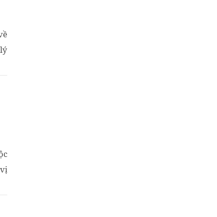
về
lý
ộc
vị