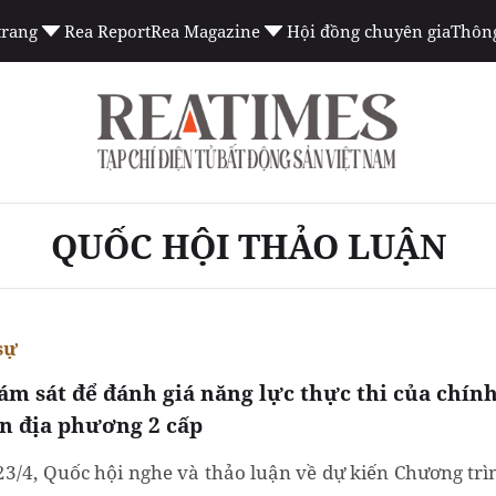
trang
Rea Report
Rea Magazine
Hội đồng chuyên gia
Thông
QUỐC HỘI THẢO LUẬN
sự
iám sát để đánh giá năng lực thực thi của chín
n địa phương 2 cấp
23/4, Quốc hội nghe và thảo luận về dự kiến Chương trì