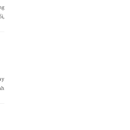
ng
i,
ày
nh