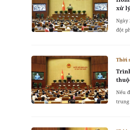
xử l
Ngày 
đột p
vi ph
Thời 
Trìn
thuộ
Nếu đ
trung
hành 