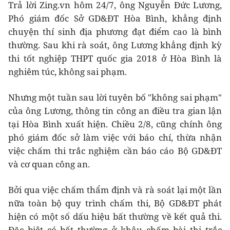
Trả lời Zing.vn hôm 24/7, ông Nguyễn Đức Lương,
Phó giám đốc Sở GD&ĐT Hòa Bình, khẳng định
chuyện thí sinh địa phương đạt điểm cao là bình
thường. Sau khi rà soát, ông Lương khẳng định kỳ
thi tốt nghiệp THPT quốc gia 2018 ở Hòa Bình là
nghiêm túc, không sai phạm.
Nhưng một tuần sau lời tuyên bố "không sai phạm"
của ông Lương, thông tin công an điều tra gian lận
tại Hòa Bình xuất hiện. Chiều 2/8, cũng chính ông
phó giám đốc sở làm việc với báo chí, thừa nhận
việc chấm thi trắc nghiệm cần báo cáo Bộ GD&ĐT
và cơ quan công an.
Bởi qua việc chấm thẩm định và rà soát lại một lần
nữa toàn bộ quy trình chấm thi, Bộ GD&ĐT phát
hiện có một số dấu hiệu bất thường về kết quả thi.
Đặc biệt có bất thường ở khâu chấm bài thi trắc