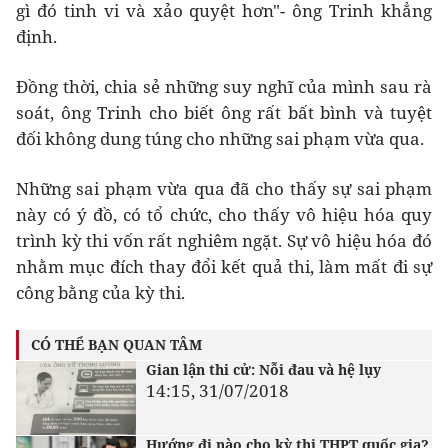
gì đó tinh vi và xảo quyệt hơn"- ông Trinh khẳng
định.
Đồng thời, chia sẻ những suy nghĩ của mình sau rà
soát, ông Trinh cho biết ông rất bất bình và tuyệt
đối không dung túng cho những sai phạm vừa qua.
Những sai phạm vừa qua đã cho thấy sự sai phạm
này có ý đồ, có tổ chức, cho thấy vô hiệu hóa quy
trình kỳ thi vốn rất nghiêm ngặt. Sự vô hiệu hóa đó
nhằm mục đích thay đổi kết quả thi, làm mất đi sự
công bằng của kỳ thi.
CÓ THỂ BẠN QUAN TÂM
Gian lận thi cử: Nỗi đau và hệ lụy
14:15, 31/07/2018
Hướng đi nào cho kỳ thi THPT quốc gia?