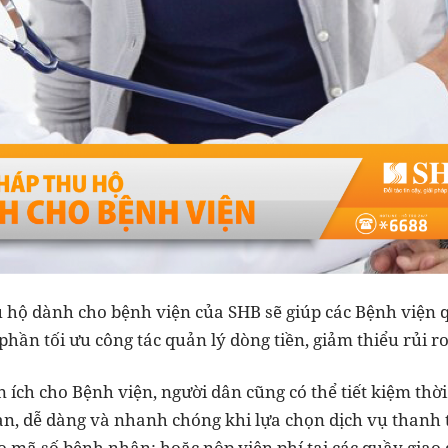
u hộ dành cho bệnh viện của SHB sẽ giúp các Bệnh viện 
hần tối ưu công tác quản lý dòng tiền, giảm thiểu rủi r
n ích cho Bệnh viện, người dân cũng có thể tiết kiệm thời
àn, dễ dàng và nhanh chóng khi lựa chọn dịch vụ thanh 
 mã số bệnh nhân; hoặc nộp viện phí tại các quầy giao 