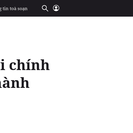
 tin toà soạn
i chính
 hành