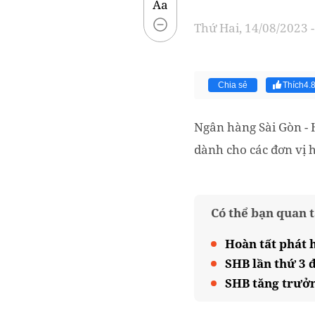
Aa
Thứ Hai, 14/08/2023 -
Chia sẻ
Thích
4.
Ngân hàng Sài Gòn - 
dành cho các đơn vị 
Có thể bạn quan 
Hoàn tất phát h
SHB lần thứ 3 
SHB tăng trưởn