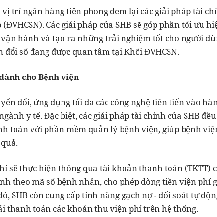
ị trí ngân hàng tiên phong đem lại các giải pháp tài ch
 (ĐVHCSN). Các giải pháp của SHB sẽ góp phần tối ưu hi
vận hành và tạo ra những trải nghiệm tốt cho người dùn
n đổi số đang được quan tâm tại Khối ĐVHCSN.
 dành cho Bệnh viện
yển đổi, ứng dụng tối đa các công nghệ tiên tiến vào hàn
 ngành y tế. Đặc biệt, các giải pháp tài chính của SHB đề
anh toán với phần mềm quản lý bệnh viện, giúp bệnh viện
 quả.
phí sẽ thực hiện thông qua tài khoản thanh toán (TKTT) 
nh theo mã số bệnh nhân, cho phép dòng tiền viện phí g
ó, SHB còn cung cấp tính năng gạch nợ - đối soát tự độn
ái thanh toán các khoản thu viện phí trên hệ thống.