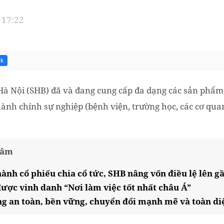
 17:22
8k
Hà Nội (SHB) đã và đang cung cấp đa dạng các sản phẩm
hành chính sự nghiệp (bệnh viện, trường học, các cơ qu
tâm
ành cổ phiếu chia cổ tức, SHB nâng vốn điều lệ lên g
được vinh danh “Nơi làm việc tốt nhất châu Á”
g an toàn, bền vững, chuyển đổi mạnh mẽ và toàn di