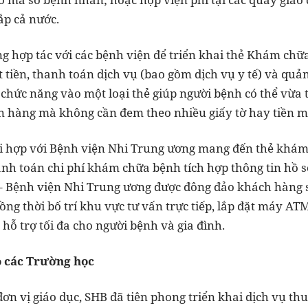
ắp cả nước.
ng hợp tác với các bệnh viện để triển khai thẻ Khám chữ
 tiền, thanh toán dịch vụ (bao gồm dịch vụ y tế) và quả
a chức năng vào một loại thẻ giúp người bệnh có thể vừa 
 hàng mà không cần đem theo nhiều giấy tờ hay tiền mặt,
i hợp với Bệnh viện Nhi Trung ương mang đến thẻ khám
anh toán chi phí khám chữa bệnh tích hợp thông tin hồ 
 Bệnh viện Nhi Trung ương được đông đảo khách hàng s
ồng thời bố trí khu vực tư vấn trực tiếp, lắp đặt máy A
 hỗ trợ tối đa cho người bệnh và gia đình.
o các Trường học
ơn vị giáo dục, SHB đã tiên phong triển khai dịch vụ th