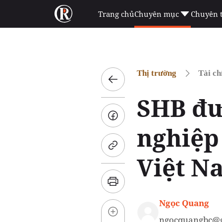
Trang chủ
Chuyên mục
Chuyên 
Thị trường
Tài ch
SHB đư
nghiệp
Việt N
Ngọc Quang
ngocquangbc@