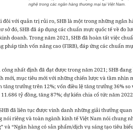
nghệ trong các ngân hàng thương mại tại Việt Nam.
i đôi với quản trị rủi ro, SHB là một trong những ngân 
n cơ sở đó, SHB đã áp dụng các chuẩn mực quốc tế về đo 
kinh doanh. Trong năm 2021, SHB đã hoàn tất việc chuẩn 
g pháp tính vốn nâng cao (FIRB), đáp ứng các chuẩn mực 
 công nhất định đã đạt được trong năm 2021; SHB đang
h mới, mục tiêu mới với những chiến lược và tầm nhìn 
n tăng trưởng trên 12%; vốn điều lệ tăng trưởng 36% so
u 11.686 tỷ đồng, tăng 87%; dự kiến chia cổ tức năm 2022
SHB đã liên tục được vinh danh những giải thưởng qua
g nói riêng và toàn ngành kinh tế Việt Nam nói chung n
g” và “Ngân hàng có sản phẩm/dịch vụ sáng tạo tiêu biểu