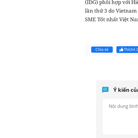
(IDG) phối hợp với H
lần thứ 3 do Vietnam 
SME Tốt nhất Việt N
Chia sẻ
Thích
4.
Ý kiến củ