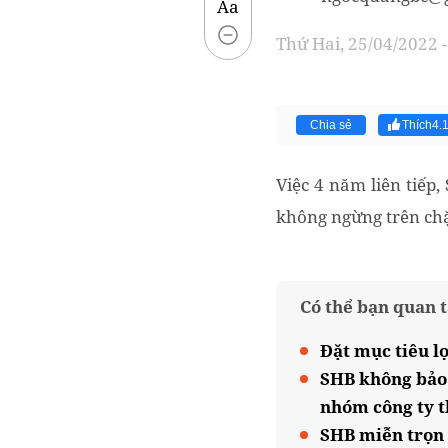
Aa
Thứ Hai, 25/04/2022 -
Chia sẻ
Thích
4.
Việc 4 năm liên tiếp
không ngừng trên chặ
Có thể bạn quan 
Đặt mục tiêu lợ
SHB không bảo 
nhóm công ty 
SHB miễn trọn 