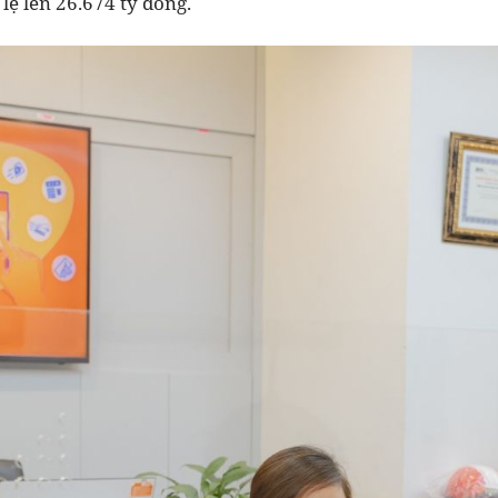
lệ lên 26.674 tỷ đồng.