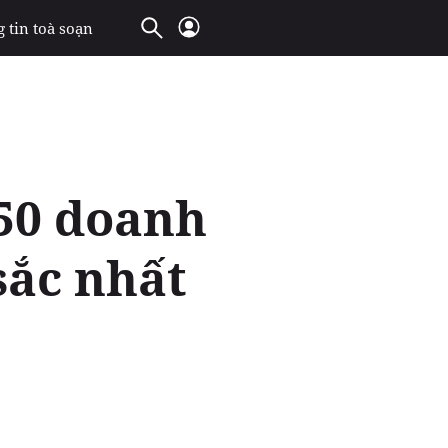
 tin toà soạn
50 doanh
sắc nhất