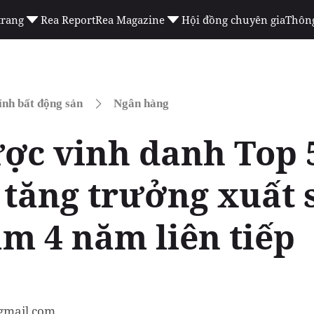
trang
Rea Report
Rea Magazine
Hội đồng chuyên gia
Thông
ính bất động sản
Ngân hàng
ợc vinh danh Top 
 tăng trưởng xuất 
am 4 năm liên tiếp
gmail.com