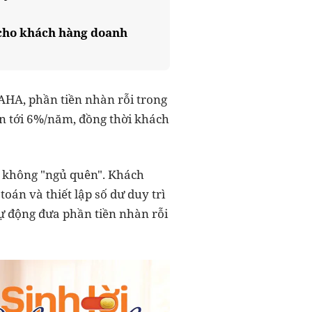
h cho khách hàng doanh
SAHA, phần tiền nhàn rỗi trong
ên tới 6%/năm, đồng thời khách
ản không "ngủ quên". Khách
oán và thiết lập số dư duy trì
tự động đưa phần tiền nhàn rỗi