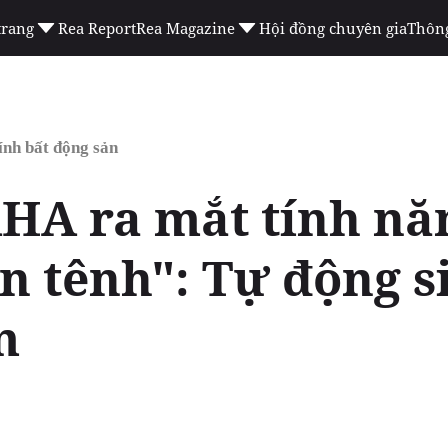
trang
Rea Report
Rea Magazine
Hội đồng chuyên gia
Thông
ính bất động sản
HA ra mắt tính nă
n tênh": Tự động si
m