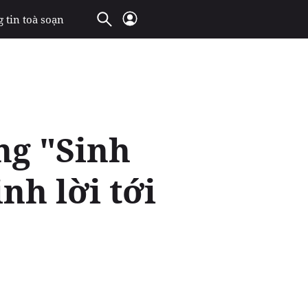
 tin toà soạn
ng "Sinh
nh lời tới