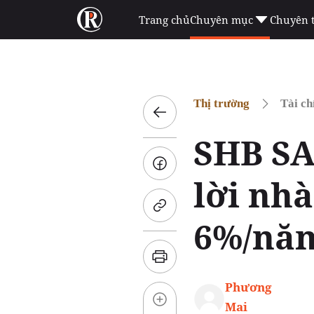
Trang chủ
Chuyên mục
Chuyên 
Thị trường
Tài ch
SHB SA
lời nhà
6%/nă
Phương
Mai