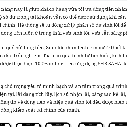
 năng này là giúp khách hàng vừa tối ưu dòng tiền nhàn r
bộ số dư trong tài khoản vẫn có thể được sử dụng khi cần
i chính. Hệ thống sẽ tự động xử lý phần số dư sinh lời 
dòng tiền luôn ở trạng thái vừa sinh lời, vừa sẵn sàng 
ệu quả sử dụng tiền, Sinh lời nhàn tênh còn được thiết k
n đầu trải nghiệm. Toàn bộ quá trình từ tìm hiểu, kích h
u được thực hiện 100% online trên ứng dụng SHB SAHA, 
g chú trọng yếu tố minh bạch và an tâm trong quá trìn
ện tại, lãi đang tích lũy, lịch sử nhận lãi, bảng sao kê lãi
ông tin về dòng tiền và hiệu quả sinh lời đều được hiển t
động kiểm soát tài chính của mình.