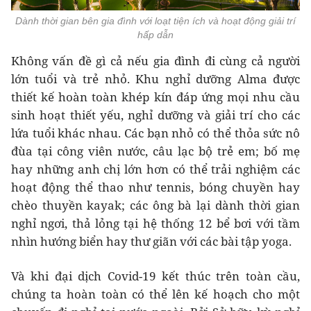
Dành thời gian bên gia đình với loạt tiện ích và hoạt động giải trí
hấp dẫn
Không vấn đề gì cả nếu gia đình đi cùng cả người
lớn tuổi và trẻ nhỏ. Khu nghỉ dưỡng Alma được
thiết kế hoàn toàn khép kín đáp ứng mọi nhu cầu
sinh hoạt thiết yếu, nghỉ dưỡng và giải trí cho các
lứa tuổi khác nhau. Các bạn nhỏ có thể thỏa sức nô
đùa tại công viên nước, câu lạc bộ trẻ em; bố mẹ
hay những anh chị lớn hơn có thể trải nghiệm các
hoạt động thể thao như tennis, bóng chuyền hay
chèo thuyền kayak; các ông bà lại dành thời gian
nghỉ ngơi, thả lỏng tại hệ thống 12 bể bơi với tầm
nhìn hướng biển hay thư giãn với các bài tập yoga.
Và khi đại dịch Covid-19 kết thúc trên toàn cầu,
chúng ta hoàn toàn có thể lên kế hoạch cho một