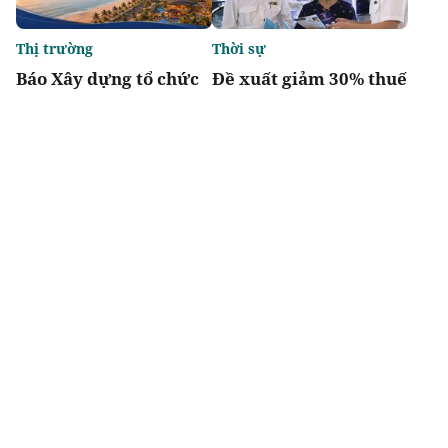
Thị trường
Thời sự
Báo Xây dựng tổ chức
Đề xuất giảm 30% thuế
Diễn đàn “Bất động sản
thu nhập cho hộ kinh
Du lịch nghỉ dưỡng
doanh, doanh nghiệp
Việt Nam 2026”
có doanh thu đến 10 tỷ
đồng
Chia sẻ
Thích
4.2k
Đô thị & đời sống
Tầm vóc Việt Nam
Toàn cảnh đại đô thị
Doanh nghiệp kiến
sinh thái 2 tỷ USD có
quốc - Nhìn từ
11km ven sông khiến
Vingroup