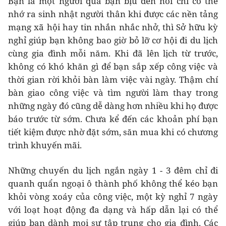
Bạn là một người quá bận bịu đến nỗi chỉ có thể
nhớ ra sinh nhật người thân khi được các nền tảng
mạng xã hội hay tin nhắn nhắc nhở, thì Sở hữu kỳ
nghỉ giúp bạn không bao giờ bỏ lỡ cơ hội đi du lịch
cùng gia đình mỗi năm. Khi đã lên lịch từ trước,
không có khó khăn gì để bạn sắp xếp công việc và
thời gian rời khỏi bàn làm việc vài ngày. Thậm chí
bàn giao công việc và tìm người làm thay trong
những ngày đó cũng dễ dàng hơn nhiều khi họ được
báo trước từ sớm. Chưa kể đến các khoản phí bạn
tiết kiệm được nhờ đặt sớm, săn mua khi có chương
trình khuyến mãi.
Những chuyến du lịch ngắn ngày 1 - 3 đêm chỉ đi
quanh quẩn ngoại ô thành phố không thể kéo bạn
khỏi vòng xoáy của công việc, một kỳ nghỉ 7 ngày
với loạt hoạt động đa dạng và hấp dẫn lại có thể
giúp bạn dành mọi sự tập trung cho gia đình. Các