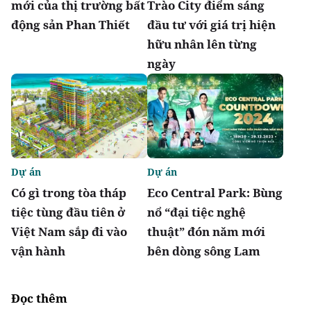
mới của thị trường bất
Trào City điểm sáng
động sản Phan Thiết
đầu tư với giá trị hiện
hữu nhân lên từng
ngày
Dự án
Dự án
Có gì trong tòa tháp
Eco Central Park: Bùng
tiệc tùng đầu tiên ở
nổ “đại tiệc nghệ
Việt Nam sắp đi vào
thuật” đón năm mới
vận hành
bên dòng sông Lam
Đọc thêm