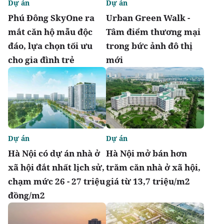
Dự án
Dự án
Phú Đông SkyOne ra
Urban Green Walk -
mắt căn hộ mẫu độc
Tâm điểm thương mại
đáo, lựa chọn tối ưu
trong bức ảnh đô thị
cho gia đình trẻ
mới
Dự án
Dự án
Hà Nội có dự án nhà ở
Hà Nội mở bán hơn
xã hội đắt nhất lịch sử,
trăm căn nhà ở xã hội,
chạm mức 26 - 27 triệu
giá từ 13,7 triệu/m2
đồng/m2