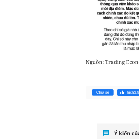
Nguồn: Trading Eco
Chia sẻ
Thích
3.
Ý kiến củ