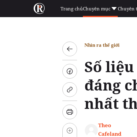
Trang chủ
Chuyên mục
Chuyên 
Nhìn ra thế giới
Số liệu
đáng ch
nhất th
Theo
Cafeland