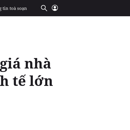
 tin toà soạn
 giá nhà
h tế lớn