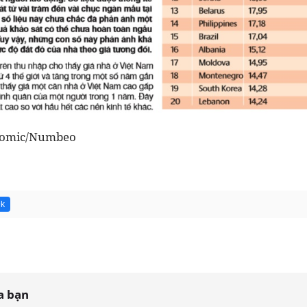
nomic/Numbeo
9k
a bạn