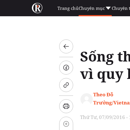
Trang chủ
Chuyên mục
Chuyên 
Sống t
vì quy
Theo Đỗ
Trưởng/Vietn
Thứ Tư, 07/09/2016 -