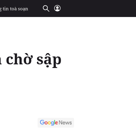
 tin toà soạn
 chờ sập