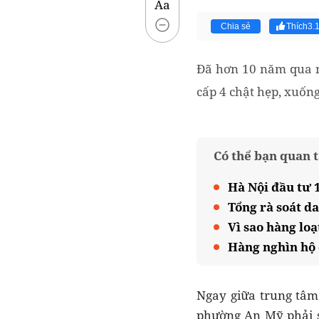
Aa
Chia sẻ
Thích
3.
Đã hơn 10 năm qua n
cấp 4 chật hẹp, xuốn
Có thể bạn quan 
Hà Nội đầu tư 
Tổng rà soát d
Vì sao hàng lo
Hàng nghìn hộ 
Ngay giữa trung tâm
phường An Mỹ phải s