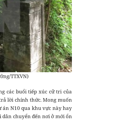
rưởng/TTXVN)
 các buổi tiếp xúc cử tri của
rả lời chính thức. Mong muốn
 dự án N10 qua khu vực này hay
ời dân chuyển đến nơi ở mới ổn