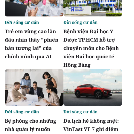
Đời sống cư dân
Đời sống cư dân
Trẻ em vùng cao lần
Bệnh viện Đại học Y
đầu nhìn thấy "phiên
Dược TP.HCM hỗ trợ
bản tương lai" của
chuyên môn cho Bệnh
chính mình qua AI
viện Đại học quốc tế
Hồng Bàng
Đời sống cư dân
Đời sống cư dân
Bệ phóng cho những
Du lịch hè không mệt:
nhà quản lý muốn
VinFast VF 7 ghi điểm