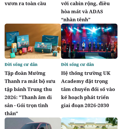
vươn ra toàn cầu
với cabin rộng, điều
hòa mát và ADAS
“nhàn tênh”
Đời sống cư dân
Đời sống cư dân
Tập đoàn Mường
Hệ thống trường UK
Thanh ra mắt bộ sưu
Academy đặt trọng
tập bánh Trung thu
tâm chuyển đổi số vào
2026: "Thanh âm di
kế hoạch phát triển
sản - Gói trọn tình
giai đoạn 2026-2030
thân"