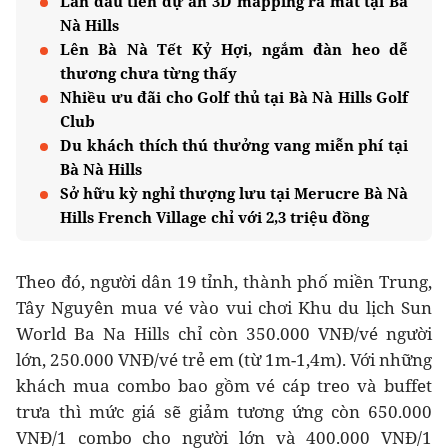
Lần đầu tiên dự án 3D mapping ra mắt tại Bà
Nà Hills
Lên Bà Nà Tết Kỷ Hợi, ngắm đàn heo dễ
thương chưa từng thấy
Nhiều ưu đãi cho Golf thủ tại Bà Nà Hills Golf
Club
Du khách thích thú thưởng vang miễn phí tại
Bà Nà Hills
Sở hữu kỳ nghỉ thượng lưu tại Merucre Bà Nà
Hills French Village chỉ với 2,3 triệu đồng
Theo đó, người dân 19 tỉnh, thành phố miền Trung,
Tây Nguyên mua vé vào vui chơi Khu du lịch Sun
World Ba Na Hills chỉ còn 350.000 VNĐ/vé người
lớn, 250.000 VNĐ/vé trẻ em (từ 1m-1,4m). Với những
khách mua combo bao gồm vé cáp treo và buffet
trưa thì mức giá sẽ giảm tương ứng còn 650.000
VNĐ/1 combo cho người lớn và 400.000 VNĐ/1