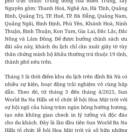
phố trực thuộc Trung ương của miền Trung, Tây
Nguyên gồm: Thanh Hoá, Nghệ An, Hà Tĩnh, Quảng
Bình, Quảng Trị, TP. Huế, TP. Đà Đẵng, Quảng Nam,
Quảng Ngãi, Bình Định, Phú Yên, Khánh Hoà, Ninh
Thuận, Bình Thuận, Kon Tum, Gia Lai, Đắc Lắc, Đắc
Nông và Lâm Đồng. Để được hưởng chính sách ưu
đãi sâu này, khách du lịch chỉ cần xuất giấy tờ tùy
thân chứng minh hộ khẩu thường trú thuộc 19 tỉnh,
thành phố nêu trên.
Tháng 3 là thời điểm khu du lịch trên đỉnh Bà Nà có
nhiều sự kiện, hoạt động trải nghiệm vô cùng hấp
dẫn. Theo đó, từ tháng 3 đến tháng 4/2025, Sun
World Ba Na Hills sẽ tổ chức lễ hội Hoa Mặt trời với
sự hội ngộ của hàng trăm ngàn bông hướng hương,
tạo nên không gian check in lý tưởng và độc đáo
cho du khách. Đây là lần đầu tiên Sun World Ba Na
Hills tổ chức lễ hội Hoa Mặt trời và sở hữu những