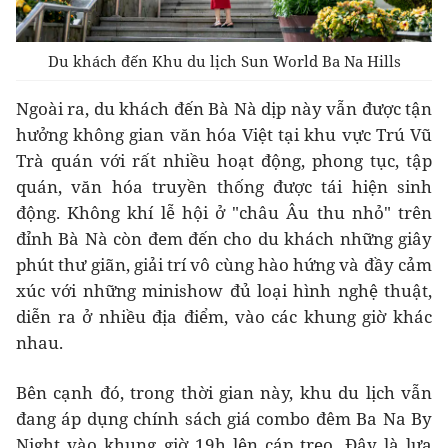
Du khách đến Khu du lịch Sun World Ba Na Hills
Ngoài ra, du khách đến Bà Nà dịp này vẫn được tận
hưởng không gian văn hóa Việt tại khu vực Trú Vũ
Trà quán với rất nhiều hoạt động, phong tục, tập
quán, văn hóa truyền thống được tái hiện sinh
động. Không khí lễ hội ở "châu Âu thu nhỏ" trên
đỉnh Bà Nà còn đem đến cho du khách những giây
phút thư giãn, giải trí vô cùng hào hứng và đầy cảm
xúc với những minishow đủ loại hình nghệ thuật,
diễn ra ở nhiều địa điểm, vào các khung giờ khác
nhau.
Bên cạnh đó, trong thời gian này, khu du lịch vẫn
đang áp dụng chính sách giá combo đêm Ba Na By
Night vào khung giờ 19h lên cáp treo. Đây là lựa