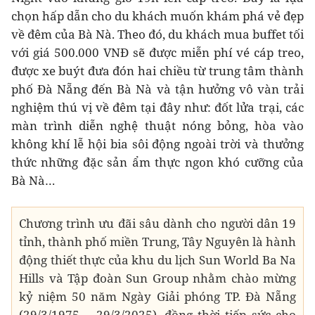
chọn hấp dẫn cho du khách muốn khám phá vẻ đẹp
về đêm của Bà Nà. Theo đó, du khách mua buffet tối
với giá 500.000 VNĐ sẽ được miễn phí vé cáp treo,
được xe buýt đưa đón hai chiều từ trung tâm thành
phố Đà Nẵng đến Bà Nà và tận hưởng vô vàn trải
nghiệm thú vị về đêm tại đây như: đốt lửa trại, các
màn trình diễn nghệ thuật nóng bỏng, hòa vào
không khí lễ hội bia sôi động ngoài trời và thưởng
thức những đặc sản ẩm thực ngon khó cưỡng của
Bà Nà…
Chương trình ưu đãi sâu dành cho người dân 19
tỉnh, thành phố miền Trung, Tây Nguyên là hành
động thiết thực của khu du lịch Sun World Ba Na
Hills và Tập đoàn Sun Group nhằm chào mừng
kỷ niệm 50 năm Ngày Giải phóng TP. Đà Nẵng
(29/3/1975 – 29/3/2025), đồng thời tiếp sức cho