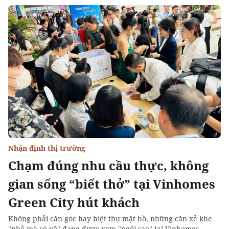
Nhận định thị trường
Chạm đúng nhu cầu thực, không
gian sống “biết thở” tại Vinhomes
Green City hút khách
Không phải căn góc hay biệt thự mặt hồ, những căn xẻ khe
"nhỏ mà có võ" đang được xem "ngôi sao" tại Vinhomes