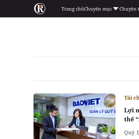
Trang chủ
Chuyên mục
Chuyên 
Tài c
Lợi 
thế 
Quý I