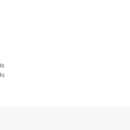
lũ
hị