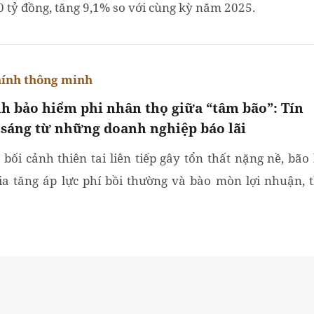
0 tỷ đồng, tăng 9,1% so với cùng kỳ năm 2025.
hính thông minh
h bảo hiểm phi nhân thọ giữa “tâm bão”: Tín
 sáng từ những doanh nghiệp báo lãi
 bối cảnh thiên tai liên tiếp gây tổn thất nặng nề, bão 
ia tăng áp lực phí bồi thường và bào mòn lợi nhuận, t
g bảo hiểm phi nhân thọ đang trải qua một giai đoạn...