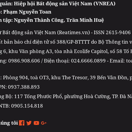
quản: Hiệp hội Bất động sản Việt Nam (VNREA)
p: Phạm Nguyễn Toan
n tập: Nguyễn Thành Công, Trần Minh Huệ
tử Bất động sản Việt Nam (Reatimes.vn) - ISSN 2615-9406
t bản báo chí điện tử số 388/GP-BTTTT do Bộ Thông tin
 6, khu Văn phòng A3, tòa nhà Ecolife Capitol, số 58 Tố
g: 0986.908.606 / Điện thoại: 024.6666.0899 - Email: 
m: Phòng 904, toà OT3, khu The Tresor, 39 Bến Vân Đồn,
PN: 0937.388.893
g Bộ: 117 Tống Phước Phổ, phường Hoà Cường, TP. Đà 
NTB: 0905.154.818
húng tôi