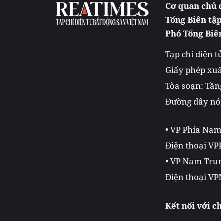
Cơ quan chủ 
Tổng Biên tậ
Phó Tổng Biê
Tạp chí điện 
Giấy phép xuấ
Tòa soạn: Tầng
Đường dây nón
• VP Phía Na
Điện thoại VP
• VP Nam Trun
Điện thoại VP
Kết nối với c