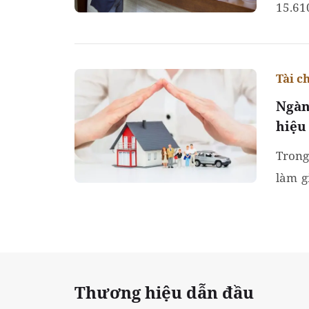
15.61
Tài c
Ngàn
hiệu
Trong
làm g
trườn
Thương hiệu dẫn đầu