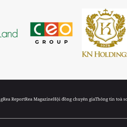
ng
Rea Report
Rea Magazine
Hội đồng chuyên gia
Thông tin toà s