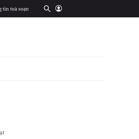
 tin toà soạn
ạt