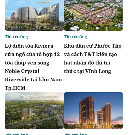
Thị trường
Thị trường
Lộ diện tòa Riviera -
Khu dân cư Phước Thọ
cửa ngõ của tổ hợp 12
và cách T&T kiến tạo
tòa tháp ven sông
hạt nhân đô thị tri
Noble Crystal
thức tại Vĩnh Long
Riverside tại khu Nam
Tp.HCM