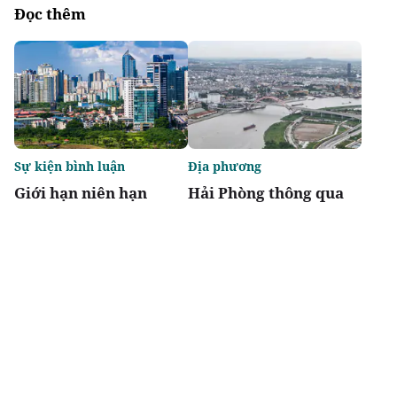
Đọc thêm
Sự kiện bình luận
Địa phương
Giới hạn niên hạn
Hải Phòng thông qua
không biến chung cư
danh mục 95 dự án
thành "tiêu sản"
phải thu hồi đất
Chia sẻ
Thích
2.5k
Đô thị & đời sống
Địa phương