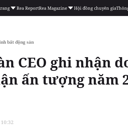
trang
Rea Report
Rea Magazine
Hội đồng chuyên gia
Thông
ính bất động sản
àn CEO ghi nhận d
uận ấn tượng năm 
 10:32