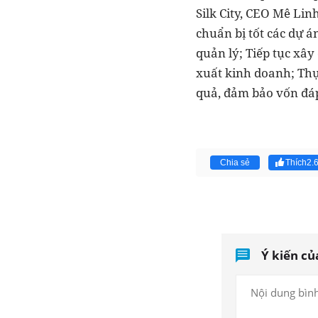
Silk City, CEO Mê Lin
chuẩn bị tốt các dự 
quản lý; Tiếp tục xâ
xuất kinh doanh; Thự
quả, đảm bảo vốn đá
Chia sẻ
Thích
2.
Ý kiến củ