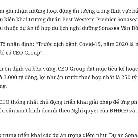
 ghi nhận những hoạt động ấn tượng trong lĩnh vực bấ
sự kiện khai trương dự án Best Western Premier Sonasea
l thuộc dự án tổ hợp du lịch nghỉ dưỡng Sonasea Vân Đồn
Tố nhận định: “Trước dịch bệnh Covid-19, năm 2020 là 
đó có CEO Group”.
iển ổn định và bền vững, CEO Group đặt mục tiêu kế hoạ
 3.000 tỷ đồng, lợi nhuận trước thuế hợp nhất là 250 tỷ
ng.
EO thống nhất chủ động triển khai giải pháp để ứng phó
iêu sản xuất kinh doanh theo Nghị quyết của ĐHĐCĐ và c
p trung triển khai các dự án trọng điểm như: Dự án Sona