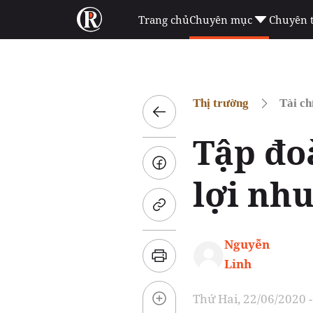
Trang chủ
Chuyên mục
Chuyên 
Thị trường
Tài ch
Tập đo
lợi nh
Nguyễn
Linh
Thứ Hai, 22/06/2020 -