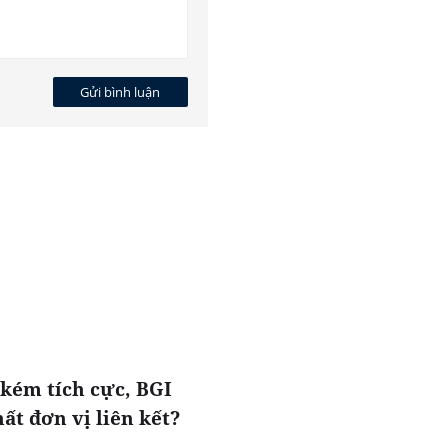
Gửi bình luận
kém tích cực, BGI
t đơn vị liên kết?