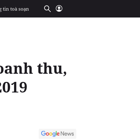
 tin toà soạn
oanh thu,
2019