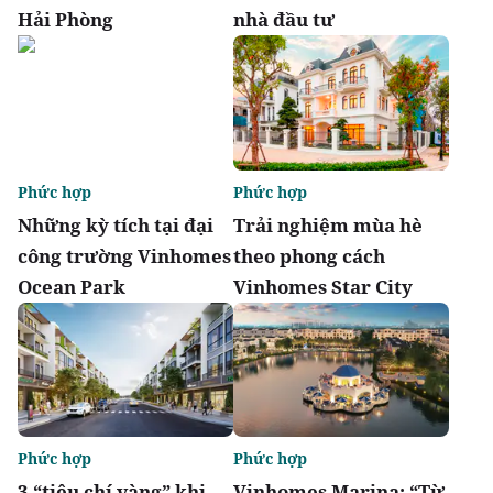
Hải Phòng
nhà đầu tư
Phức hợp
Phức hợp
Những kỳ tích tại đại
Trải nghiệm mùa hè
công trường Vinhomes
theo phong cách
Ocean Park
Vinhomes Star City
Phức hợp
Phức hợp
3 “tiêu chí vàng” khi
Vinhomes Marina: “Từ