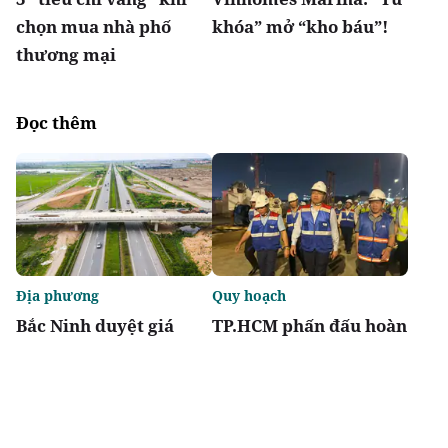
chọn mua nhà phố
khóa” mở “kho báu”!
thương mại
Đọc thêm
Địa phương
Quy hoạch
Bắc Ninh duyệt giá
TP.HCM phấn đấu hoàn
khởi điểm đấu giá hai
thành metro số 2 Bến
dự án nhà ở thấp tầng
Thành - Tham Lương
vào năm 2029