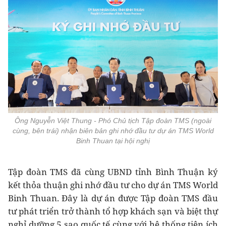
Ông Nguyễn Việt Thung - Phó Chủ tịch Tập đoàn TMS (ngoài
cùng, bên trái) nhận biên bản ghi nhớ đầu tư dự án TMS World
Binh Thuan tại hội nghị
Tập đoàn TMS đã cùng UBND tỉnh Bình Thuận ký
kết thỏa thuận ghi nhớ đầu tư cho dự án TMS World
Binh Thuan. Đây là dự án được Tập đoàn TMS đầu
tư phát triển trở thành tổ hợp khách sạn và biệt thự
nghỉ dưỡng 5 sao quốc tế cùng với hệ thống tiện ích