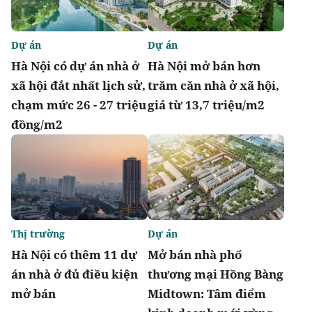
Dự án
Dự án
Hà Nội có dự án nhà ở
Hà Nội mở bán hơn
xã hội đắt nhất lịch sử,
trăm căn nhà ở xã hội,
chạm mức 26 - 27 triệu
giá từ 13,7 triệu/m2
đồng/m2
Thị trường
Dự án
Hà Nội có thêm 11 dự
Mở bán nhà phố
án nhà ở đủ điều kiện
thương mại Hồng Bàng
mở bán
Midtown: Tâm điểm