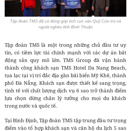
Tập đoàn TMS đã có đóng góp tích cực vào Quỹ Cứu trợ và
người nghèo tỉnh Bình Thuận
Tập đoàn TMS là một trong những chủ đầu tư uy
tín, có tiềm lực tài chính mạnh với các dự án bất
động sản quy mô lớn. TMS Group đã vận hành
thành công khách sạn TMS Hotel Da Nang Beach,
tọa lạc tại vị trí đắc địa gần bãi biển Mỹ Khê, thành
phố Đà Nẵng. Khách sạn được thiết kế sang trọng,
tinh tế với chất lượng dịch vụ 6 sao trở thành điểm
lựa chọn dừng chân lý tưởng cho mọi du khách
trong nước và quốc tế.
Tại Bình Định, Tập đoàn TMS tập trung đầu tư trọng
điểm vào tổ hợp khách sạn và căn hộ du lịch 5 sao