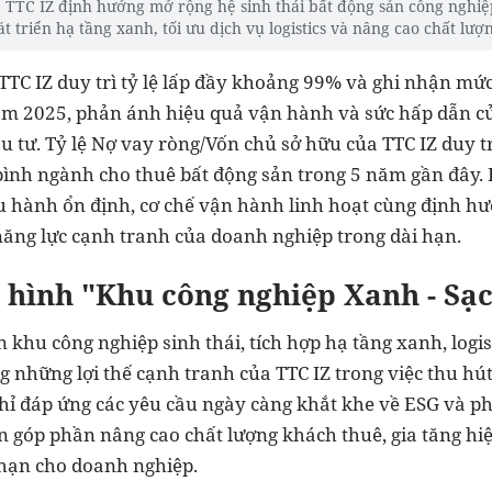
, TTC IZ định hướng mở rộng hệ sinh thái bất động sản công nghiệ
t triển hạ tầng xanh, tối ưu dịch vụ logistics và nâng cao chất lượ
 TTC IZ duy trì tỷ lệ lấp đầy khoảng 99% và ghi nhận mứ
m 2025, phản ánh hiệu quả vận hành và sức hấp dẫn củ
u tư. Tỷ lệ Nợ vay ròng/Vốn chủ sở hữu của TTC IZ duy tr
ình ngành cho thuê bất động sản trong 5 năm gần đây. 
u hành ổn định, cơ chế vận hành linh hoạt cùng định hư
năng lực cạnh tranh của doanh nghiệp trong dài hạn.
hình "Khu công nghiệp Xanh - Sạc
 khu công nghiệp sinh thái, tích hợp hạ tầng xanh, logis
 những lợi thế cạnh tranh của TTC IZ trong việc thu hú
ỉ đáp ứng các yêu cầu ngày càng khắt khe về ESG và phá
n góp phần nâng cao chất lượng khách thuê, gia tăng hi
 hạn cho doanh nghiệp.