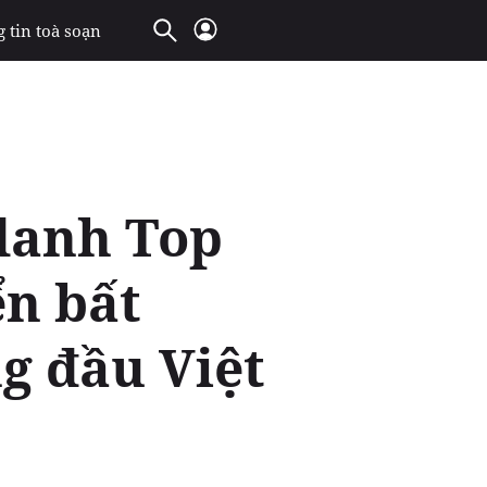
 tin toà soạn
danh Top
ển bất
g đầu Việt