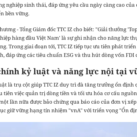
ông nghiệp sinh thái, đáp ứng yêu cầu ngày càng cao của
ển bền vững.
ơng - Tổng Giám đốc TTC IZ cho biết: "Giải thưởng
'
Top
iệp hàng đầu Việt Nam' là sự ghi nhận cho năng lực thực
g. Trong giai đoạn tới, TTC IZ tiếp tục ưu tiên phát tri
h, đáp ứng các tiêu chuẩn ESG và thu hút dòng vốn FDI 
chính kỷ luật và năng lực nội tại 
ật là trụ cột giúp TTC IZ duy trì đà tăng trưởng ổn định 
 tiên việc quản trị dòng tiền và tối ưu hóa cơ cấu nguồ
ột lần nữa được bảo chứng qua báo cáo của đơn vị xếp
 tục giữ vững hạng tín nhiệm "vnA" với triển vọng "Ổn địn