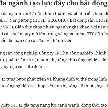
 đa ngành tạo lực đẩy cho bất độn
ư đa ngành với 47 năm hình thành và phát triển, hoạt độ
SBT), Năng lượng (HOSE: GEG
, GHC
), Bất động sản (HOSE
E: VNG), Giáo dục cùng nhiều ngành nghề khác. Với nền
ai các dự án quy mô lớn trong và ngoài nước, TTC đã xâ
riển dài hạn của các đơn vị thành viên.
ộng sản công nghiệp, Công ty CP Khu công nghiệp Thành 
u tư, phát triển và vận hành hạ tầng khu công nghiệp, đó
ng nghiệp của Tập đoàn.
 IZ từng bước phát triển và khẳng định vị thế trong lĩn
 công nghiệp tích hợp, kết hợp hạ tầng kỹ thuật, logisti
 giúp TTC IZ gia tăng năng lực cạnh tranh, đồng thời tạ