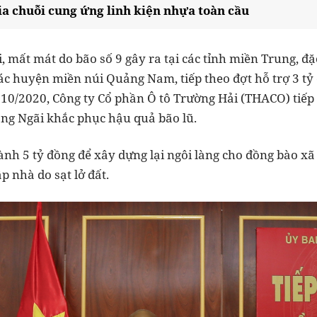
 chuỗi cung ứng linh kiện nhựa toàn cầu
, mất mát do bão số 9 gây ra tại các tỉnh miền Trung, đặc 
các huyện miền núi Quảng Nam, tiếp theo đợt hỗ trợ 3 t
10/2020, Công ty Cổ phần Ô tô Trường Hải (THACO) tiếp 
g Ngãi khắc phục hậu quả bão lũ.
ành 5 tỷ đồng để xây dựng lại ngôi làng cho đồng bào x
 nhà do sạt lở đất.