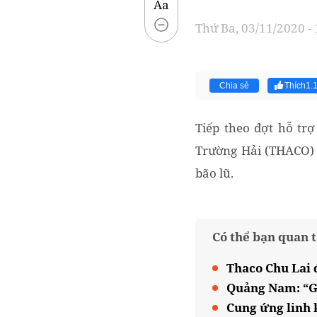
Aa
Thứ Ba, 03/11/2020 -
Chia sẻ
Thích
1.
Tiếp theo đợt hỗ tr
Trường Hải (THACO) 
bão lũ.
Có thể bạn quan 
Thaco Chu Lai 
Quảng Nam: “Gỡ
Cung ứng linh 