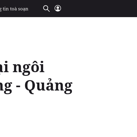
 tin toà soạn
i ngôi
ng - Quảng