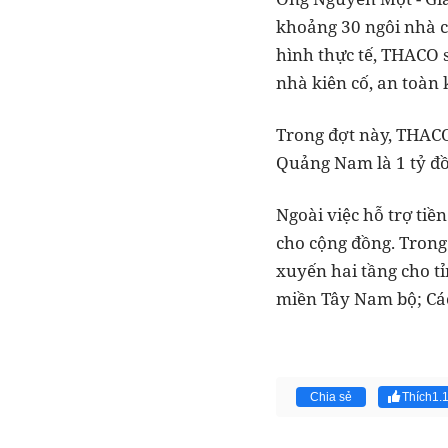
khoảng 30 ngôi nhà c
hình thực tế, THACO s
nhà kiên cố, an toàn k
Trong đợt này, THACO
Quảng Nam là 1 tỷ đ
Ngoài việc hỗ trợ tiề
cho cộng đồng. Trong
xuyến hai tầng cho t
miền Tây Nam bộ; Các
Chia sẻ
Thích
1.