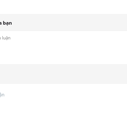
a bạn
ận