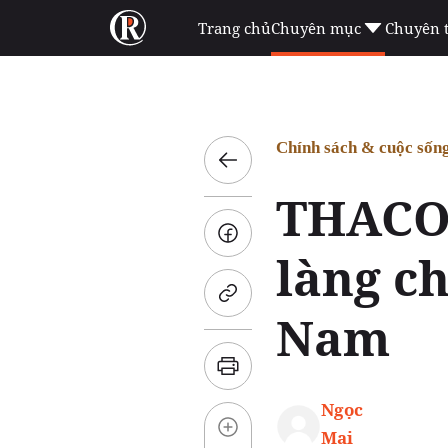
Trang chủ
Chuyên mục
Chuyên 
Chính sách & cuộc sốn
THACO 
làng c
Nam
Ngọc
Mai