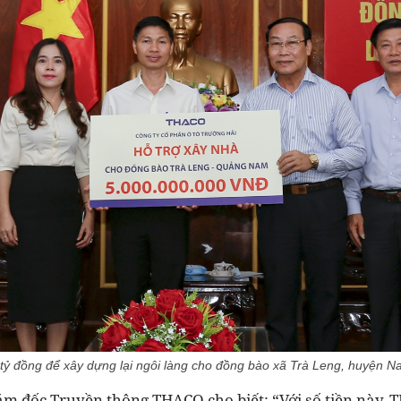
ỷ đồng để xây dựng lại ngôi làng cho đồng bào xã Trà Leng, huyện 
m đốc Truyền thông THACO cho biết: “Với số tiền này,