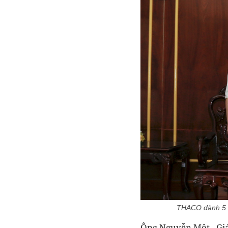
THACO dành 5 t
Ông Nguyễn Một - Giá