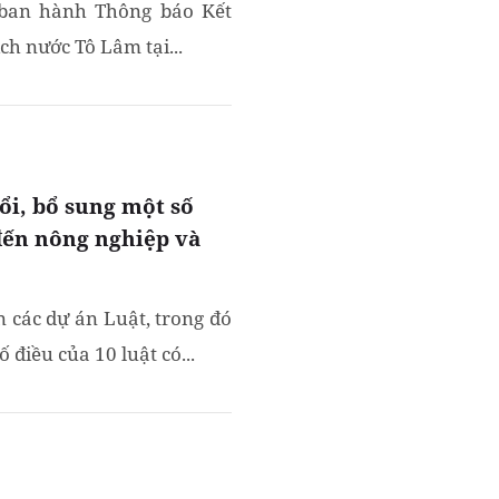
ban hành Thông báo Kết
ch nước Tô Lâm tại...
ổi, bổ sung một số
 đến nông nghiệp và
n các dự án Luật, trong đó
 điều của 10 luật có...